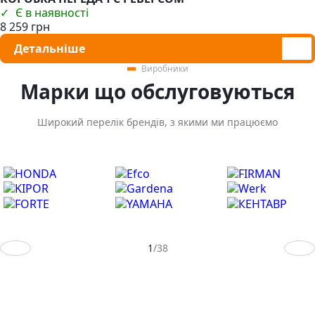
Є в наявності
8 259 грн
Детальніше
Виробники
Марки що обслуговуються
Широкий перелік брендів, з якими ми працюємо
Предыдущий слайд
След
1
/
38