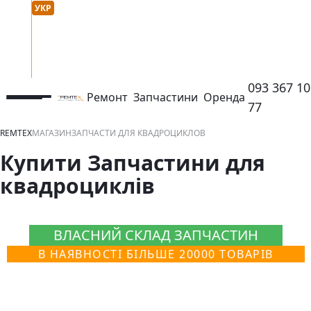
Мова сайту :
онтакти
УКР
РУС
093 367 10
Ремонт
Запчастини
Оренда
відкрити або закрити навігаційне меню
контактний
77
REMTEX
МАГАЗИН
ЗАПЧАСТИ ДЛЯ КВАДРОЦИКЛОВ
Купити Запчастини для
квадроциклів
ВЛАСНИЙ СКЛАД ЗАПЧАСТИН
В НАЯВНОСТІ БІЛЬШЕ 20000 ТОВАРІВ