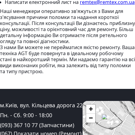
Написати електронний лист
на
remtex@remtex.com.ua
Наші менеджери оперативно зв'яжуться з Вами для
з'ясування причини поломки та надання короткої
консультації. Після консультації Ви дізнаєтесь приблизну
ціну, можливості та орієнтовний час для ремонту. Більш
детальну інформацію Ви отримаєте після ретельного
огляду та повної діагностики.
З нами Ви можете не перейматися якістю ремонту. Ваша
техніка AGT буде повернута в ідеальному робочому
стані в найкоротший термін. Ми надаємо гарантію на всі
види виконаних робіти, яка залежить від типу поломки
та типу пристрою.
Адреса:
м.Київ, вул. Кільцева дорога 22
+
Графік роботи:
Пн. - Сб.
9:00
-
18:00
−
Контактні номера телефону:
(093) 367 10 77
(Запчастини)
(067) Показати номер
(Ремонт)