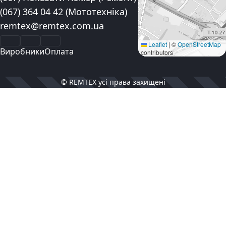
(067) 364 04 42
(Мототехніка)
Електронна пошта:
remtex@remtex.com.ua
Facebook
Instagram
YouTube
Leaflet
|
©
OpenStreetMap
Виробники
Оплата
contributors
© REMTEX усі права захищені