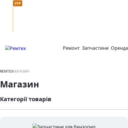
Мова сайту :
онтакти
УКР
РУС
Ремонт
Запчастини
Оренда
відкрити або закрити навігаційне меню
REMTEX
МАГАЗИН
Магазин
Категорії товарів