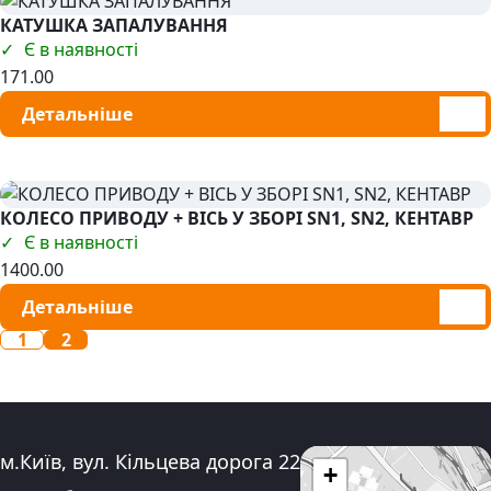
КАТУШКА ЗАПАЛУВАННЯ
Є в наявності
171.00
Детальніше
КОЛЕСО ПРИВОДУ + ВІСЬ У ЗБОРІ SN1, SN2, КЕНТАВР
Є в наявності
1400.00
Детальніше
1
2
Адреса:
м.Київ, вул. Кільцева дорога 22
+