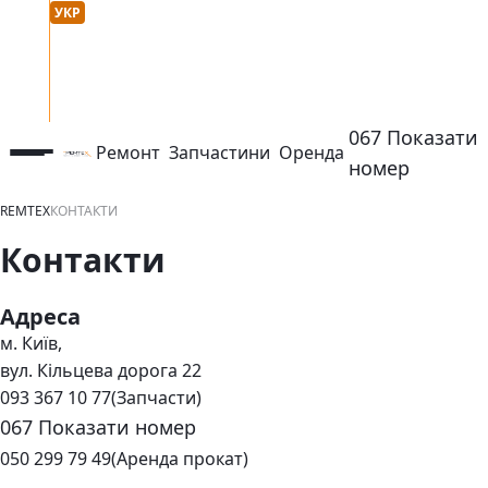
Мова сайту :
онтакти
УКР
РУС
067 Показати
Ремонт
Запчастини
Оренда
відкрити або закрити навігаційне меню
контактный ном
номер
REMTEX
КОНТАКТИ
Контакти
Адреса
м. Київ,
вул. Кільцева дорога 22
093 367 10 77
(Запчасти)
067 Показати номер
контактный номер телефона:
050 299 79 49
(Аренда прокат)