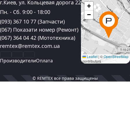
Адрес:
г.Киев, ул. Кольцевая дорога 22
+
График работы:
Пн. - Сб.
9:00
-
18:00
−
Контактные номера телефона:
(093) 367 10 77
(Запчасти)
(067) Показати номер
(Ремонт)
(067) 364 04 42
(Мототехника)
Электронная почта:
remtex@remtex.com.ua
Facebook
Instagram
YouTube
Leaflet
|
©
OpenStreetMap
Производители
Оплата
contributors
© REMTEX все права защищены