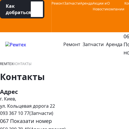
Социальные сети :
Навигационное меню :
Instagram
Facebook
YouTube
Ремонт
Запчасти
Аренда
Акции и
О
Ко
Как
Новости
компании
добраться
0
П
Ремонт
Запчасти
Аренда
открыть или закрыть навигационное меню
ко
н
REMTEX
КОНТАКТЫ
Контакты
Адрес
г. Киев,
ул. Кольцевая дорога 22
093 367 10 77
(Запчасти)
067 Показати номер
контактный номер телефона: