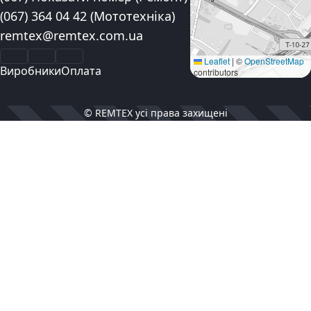
(067) 364 04 42
(Мототехніка)
Електронна пошта:
remtex@remtex.com.ua
Facebook
Instagram
YouTube
Leaflet
|
©
OpenStreetMap
Виробники
Оплата
contributors
© REMTEX усі права захищені