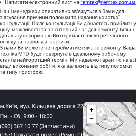
Написати електронний лист
на
remtex@remtex.com.ua
Наші менеджери оперативно зв'яжуться з Вами для
з'ясування причини поломки та надання короткої
консультації. Після консультації Ви дізнаєтесь приблизну
ціну, можливості та орієнтовний час для ремонту. Більш
детальну інформацію Ви отримаєте після ретельного
огляду та повної діагностики.
З нами Ви можете не перейматися якістю ремонту. Ваша
техніка MTD буде повернута в ідеальному робочому
стані в найкоротший термін. Ми надаємо гарантію на всі
види виконаних робіти, яка залежить від типу поломки
та типу пристрою.
Адреса:
м.Київ, вул. Кільцева дорога 22
+
Графік роботи:
Пн. - Сб.
9:00
-
18:00
−
Контактні номера телефону:
(093) 367 10 77
(Запчастини)
(067) Показати номер
(Ремонт)