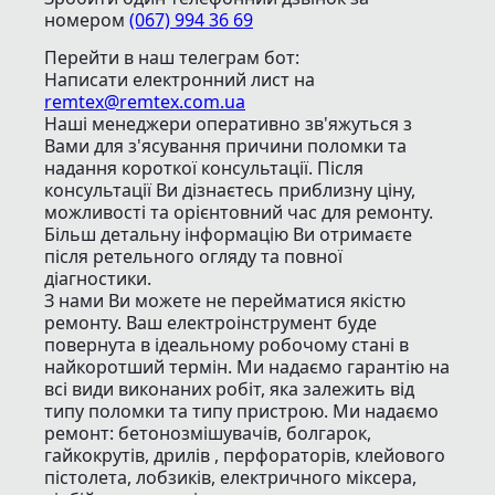
номером
(067) 994 36 69
Перейти в наш телеграм бот:
Написати електронний лист
на
remtex@remtex.com.ua
Наші менеджери оперативно зв'яжуться з
Вами для з'ясування причини поломки та
надання короткої консультації. Після
консультації Ви дізнаєтесь приблизну ціну,
можливості та орієнтовний час для ремонту.
Більш детальну інформацію Ви отримаєте
після ретельного огляду та повної
діагностики.
З нами Ви можете не перейматися якістю
ремонту. Ваш електроінструмент буде
повернута в ідеальному робочому стані в
найкоротший термін. Ми надаємо гарантію на
всі види виконаних робіт, яка залежить від
типу поломки та типу пристрою. Ми надаємо
ремонт: бетонозмішувачів, болгарок,
гайкокрутів, дрилів , перфораторів, клейового
пістолета, лобзиків, електричного міксера,