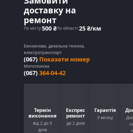
Замовити
доставку на
ремонт
500 ₴
25 ₴/км
По місту:
По області:
Бензинова, дизельна техніка,
електротранспорт
(067)
Показати номер
Мототехніка
(067)
364-04-42
Термін
Експрес
Гарантія
До
виконання
ремонт
3 місяці
Дос
від 2 до 5
до 2 днів
с
днів