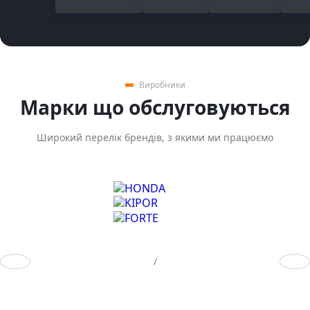
Виробники
Марки що обслуговуються
Широкий перелік брендів, з якими ми працюємо
Предыдущий слайд
След
/