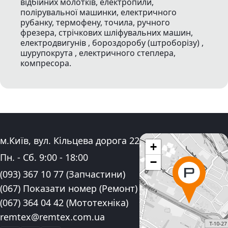
відбійних молотків, електропили,
полірувальної машинки, електричного
рубанку, термофену, точила, ручного
фрезера, стрічкових шліфувальних машин,
електродвигунів , бороздоробу (штроборізу) ,
шурупокрута , електричного степлера,
компресора.
Адреса:
м.Київ, вул. Кільцева дорога 22
+
Графік роботи:
Пн. - Сб.
9:00
-
18:00
−
Контактні номера телефону:
(093) 367 10 77
(Запчастини)
(067) Показати номер
(Ремонт)
(067) 364 04 42
(Мототехніка)
Електронна пошта:
remtex@remtex.com.ua