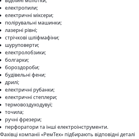
відбійні молотки;
електропили;
електричні міксери;
полірувальні машинки;
лазерні рівні;
стрічкові шліфмафіни;
шуруповерти;
електролобзики;
болгарки;
бороздороби;
будівельні фени;
дрилі;
електричні рубанки;
електричні степлери;
термовоздуходувуї;
точила;
ручні фрезери;
перфоратори та інші електроінструменти.
Фахівці компанії «РемТех» підбирають відповідні деталі