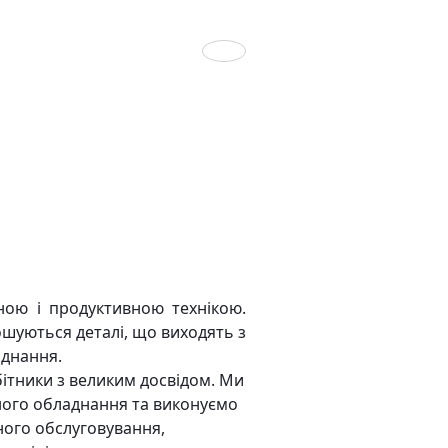
Следующий слайд
ною і продуктивною технікою.
ношуються деталі, що виходять з
аднання.
бітники з великим досвідом. Ми
ного обладнання та виконуємо
ного обслуговування,