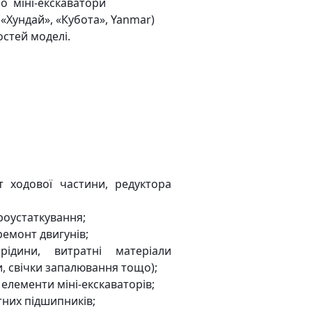
мо міні-екскаватори
(«Хундай», «Кубота», Yanmar)
остей моделі.
т ходової частини, редуктора
роустаткування;
емонт двигунів;
рідини, витратні матеріали
ри, свічки запалювання тощо);
елементи міні-екскаваторів;
них підшипників;