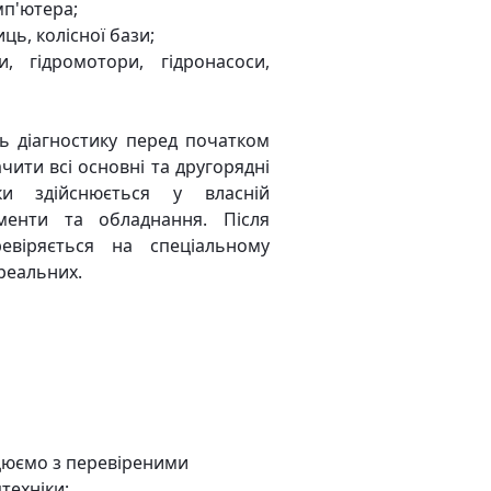
мп'ютера;
ць, колісної бази;
и, гідромотори, гідронасоси,
ть діагностику перед початком
чити всі основні та другорядні
іки здійснюється у власній
ументи та обладнання. Після
евіряється на спеціальному
реальних.
ацюємо з перевіреними
техніки;