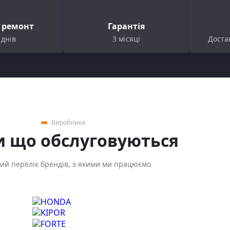
с ремонт
Гарантія
 днів
3 місяці
Достав
Виробники
 що обслуговуються
й перелік брендів, з якими ми працюємо