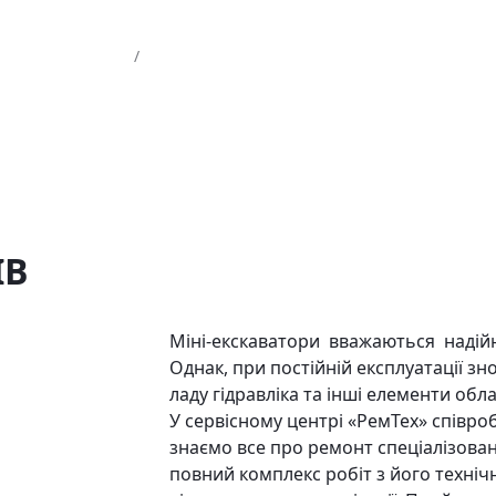
/
ІВ
Міні-екскаватори вважаються надій
Однак, при постійній експлуатації з
ладу гідравліка та інші елементи обл
У сервісному центрі «РемТех» співро
знаємо все про ремонт спеціалізова
повний комплекс робіт з його техніч