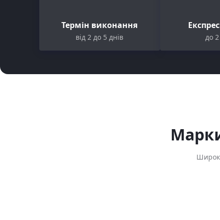
Термін виконання
Експре
від 2 до 5 днів
до 2
Марки
Широки