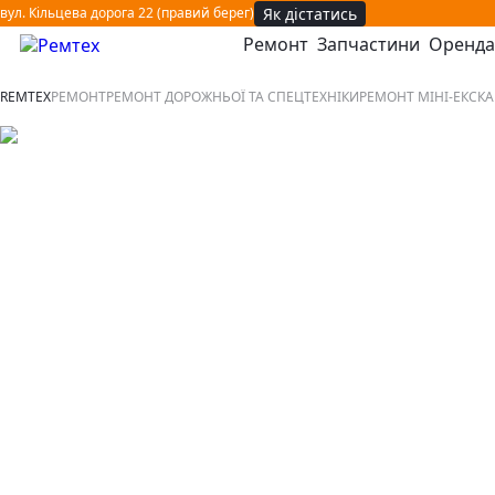
Як дістатись
вул. Кільцева дорога 22 (правий берег)
Ремонт
Запчастини
Оренда
відкрити або закрити навігаційне меню
REMTEX
РЕМОНТ
РЕМОНТ ДОРОЖНЬОЇ ТА СПЕЦТЕХНІКИ
РЕМОНТ МІНІ-ЕКСКА
Ремонт міні-екскаватор