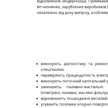
відновлення, модернізації. Приймає
вітчизняних, зарубіжних виробників 
незалежно від року випуску, особлив
виконують діагностику та ремон
спецтехніки;
перевіряють працездатність елект
виконують поточний капітальний р
замінюють паливно-мастильні 
(повітряні, паливні, масляні фільт
відновлюють пошкоджені металеві 
усувають поломки опорно-поворот