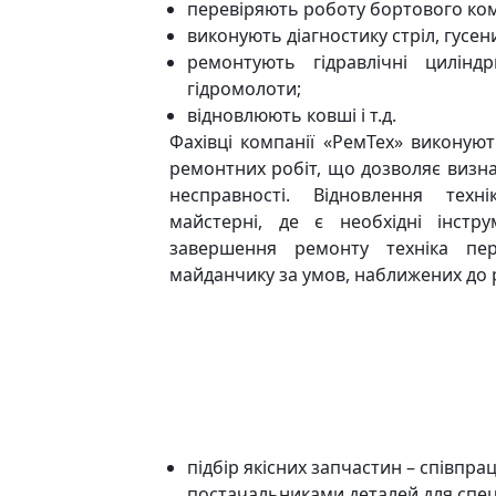
перевіряють роботу бортового ко
виконують діагностику стріл, гусени
ремонтують гідравлічні циліндр
гідромолоти;
відновлюють ковші і т.д.
Фахівці компанії «РемТех» виконую
ремонтних робіт, що дозволяє визна
несправності. Відновлення техн
майстерні, де є необхідні інстр
завершення ремонту техніка пер
майданчику за умов, наближених до 
підбір якісних запчастин – співпр
постачальниками деталей для спец