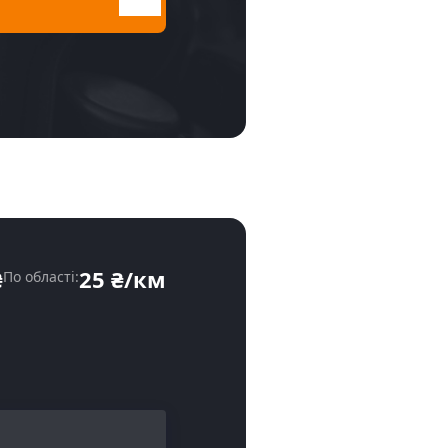
₴
25 ₴/км
По області: