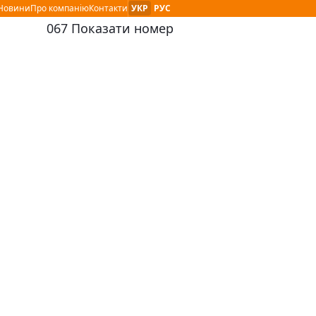
Мова сайту :
і Новини
Про компанію
Контакти
УКР
РУС
067 Показати номер
контактный номер телефона: