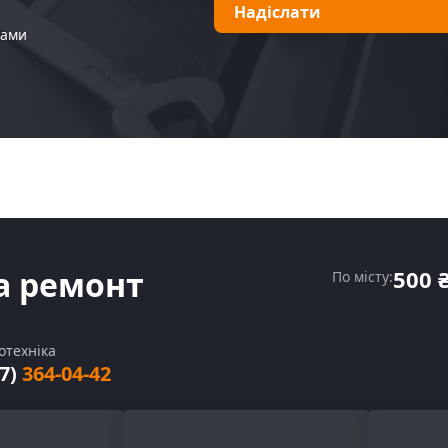
Надіслати
Вами
а ремонт
500 
По місту:
отехніка
67)
364-04-42