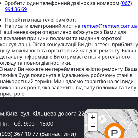
Зробити один телефонний дзвінок
за номером
(067)
994 36 69
Перейти в наш телеграм бот:
Написати електронний лист
на
remtex@remtex.com.ua
Наші менеджери оперативно зв'яжуться з Вами для
з'ясування причини поломки та надання короткої
консультації. Після консультації Ви дізнаєтесь приблизну
ціну, можливості та орієнтовний час для ремонту. Більш
детальну інформацію Ви отримаєте після ретельного
огляду та повної діагностики.
З нами Ви можете не перейматися якістю ремонту. Ваша
техніка буде повернута в ідеальному робочому стані в
найкоротший термін. Ми надаємо гарантію на всі види
виконаних робіт, яка залежить від типу поломки та типу
пристрою.
Адреса:
м.Київ, вул. Кільцева дорога 22
+
Графік роботи:
Пн. - Сб.
9:00
-
18:00
−
Контактні номера телефону:
(093) 367 10 77
(Запчастини)