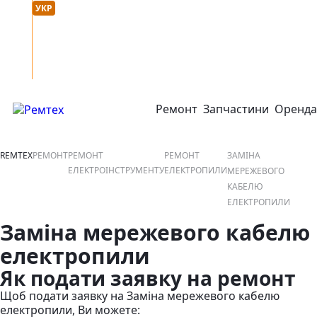
Мова сайту :
онтакти
УКР
РУС
Ремонт
Запчастини
Оренда
відкрити або закрити навігаційне меню
REMTEX
РЕМОНТ
РЕМОНТ
РЕМОНТ
ЗАМІНА
ЕЛЕКТРОІНСТРУМЕНТУ
ЕЛЕКТРОПИЛИ
МЕРЕЖЕВОГО
КАБЕЛЮ
ЕЛЕКТРОПИЛИ
Заміна мережевого кабелю
електропили
Як подати заявку на ремонт
Щоб подати заявку на Заміна мережевого кабелю
електропили, Ви можете: