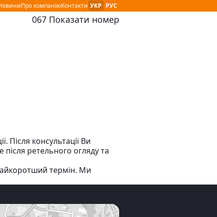
Мова сайту :
і Новини
Про компанію
Контакти
УКР
РУС
067 Показати номер
контактный номер телефона:
. Після консультації Ви
е після ретельного огляду та
 найкоротший термін. Ми