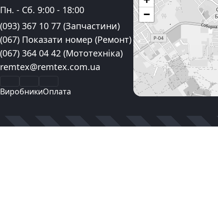
Графік роботи:
Пн. - Сб.
9:00
-
18:00
−
Контактні номера телефону:
(093) 367 10 77
(Запчастини)
(067) Показати номер
(Ремонт)
(067) 364 04 42
(Мототехніка)
Електронна пошта:
remtex@remtex.com.ua
Facebook
Instagram
YouTube
Виробники
Оплата