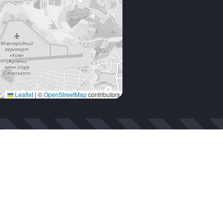
Leaflet
|
©
OpenStreetMap
contributors