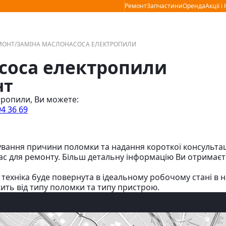
Соціальні мережі :
Навігаційне меню :
Instagram
Facebook
YouTube
Ремонт
Запчастини
Оренда
Акції 
МОНТ/ЗАМІНА МАСЛОНАСОСА ЕЛЕКТРОПИЛИ
соса електропили
нт
тропили, Ви можете:
94 36 69
вання причини поломки та надання короткої консультації
час для ремонту. Більш детальну інформацію Ви отримаєт
 техніка буде повернута в ідеальному робочому стані в
жить від типу поломки та типу пристрою.