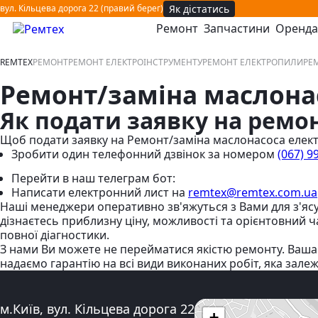
Як дістатись
вул. Кільцева дорога 22 (правий берег)
Ремонт
Запчастини
Оренда
відкрити або закрити навігаційне меню
REMTEX
РЕМОНТ
РЕМОНТ ЕЛЕКТРОІНСТРУМЕНТУ
РЕМОНТ ЕЛЕКТРОПИЛИ
РЕ
Ремонт/заміна маслона
Як подати заявку на ремо
Щоб подати заявку на Ремонт/заміна маслонасоса елек
Зробити один телефонний дзвінок
за номером
(067) 9
Перейти в наш телеграм бот:
Написати електронний лист
на
remtex@remtex.com.ua
Наші менеджери оперативно зв'яжуться з Вами для з'ясу
дізнаєтесь приблизну ціну, можливості та орієнтовний 
повної діагностики.
З нами Ви можете не перейматися якістю ремонту. Ваша
надаємо гарантію на всі види виконаних робіт, яка зале
Адреса:
м.Київ, вул. Кільцева дорога 22
+