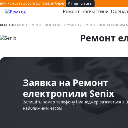
Як дістатись
вул. Кільцева дорога 22 (правий берег)
Ремонт
Запчастини
Оренда
відкрити або закрити навігаційне меню
REMTEX
РЕМОНТ
РЕМОНТ ЕЛЕКТРОІНСТРУМЕНТУ
РЕМОНТ ЕЛЕКТРОПИЛИ
SEN
Ремонт е
Заявка на Ремонт
електропили Senix
Залишіть номер телефону і менеджер зв'яжеться з 
найближчим часом