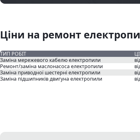
Ціни на ремонт електропи
ТИП РОБІТ
Ц
Заміна мережевого кабелю електропили
ві
Ремонт/заміна маслонасоса електропили
ві
Заміна приводної шестерні електропили
ві
Заміна підшипників двигуна електропили
ві