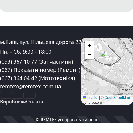
Адреса:
м.Київ, вул. Кільцева дорога 22
+
Графік роботи:
Пн. - Сб.
9:00
-
18:00
−
Контактні номера телефону:
(093) 367 10 77
(Запчастини)
(067) Показати номер
(Ремонт)
(067) 364 04 42
(Мототехніка)
Електронна пошта:
remtex@remtex.com.ua
Facebook
Instagram
YouTube
Leaflet
|
©
OpenStreetMap
Виробники
Оплата
contributors
© REMTEX усі права захищені