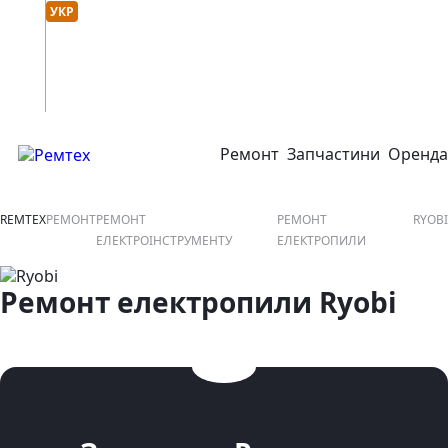
Мова сайту :
онтакти
УКР
РУС
Ремонт
Запчастини
Оренда
відкрити або закрити навігаційне меню
REMTEX
РЕМОНТ
РЕМОНТ
РЕМОНТ
RYOBI
ЕЛЕКТРОІНСТРУМЕНТУ
ЕЛЕКТРОПИЛИ
Ремонт електропили Ryobi