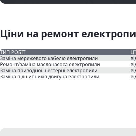
Ціни на ремонт електропи
ТИП РОБІТ
Ц
Заміна мережевого кабелю електропили
ві
Ремонт/заміна маслонасоса електропили
ві
Заміна приводної шестерні електропили
ві
Заміна підшипників двигуна електропили
ві