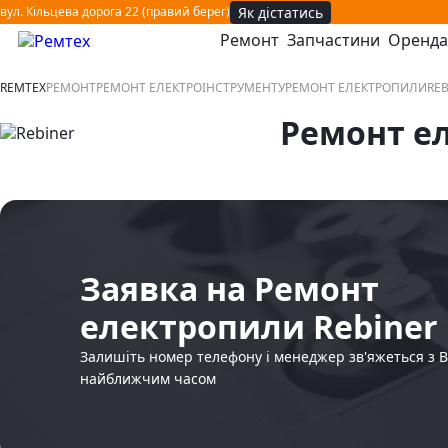
Як дістатись
вул. Кільцева дорога 22 (правий берег)
Ремонт
Запчастини
Оренда
відкрити або закрити навігаційне меню
REMTEX
РЕМОНТ
РЕМОНТ ЕЛЕКТРОІНСТРУМЕНТУ
РЕМОНТ ЕЛЕКТРОПИЛИ
REB
Ремонт е
Заявка на Ремонт
електропили Rebiner
Залишіть номер телефону і менеджер зв'яжеться з 
найближчим часом