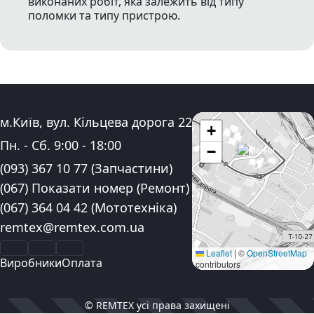
виконаних робіт, яка залежить від типу
поломки та типу пристрою.
Адреса:
м.Київ, вул. Кільцева дорога 22
+
Графік роботи:
Пн. - Сб.
9:00
-
18:00
−
Контактні номера телефону:
(093) 367 10 77
(Запчастини)
(067) Показати номер
(Ремонт)
(067) 364 04 42
(Мототехніка)
Електронна пошта:
remtex@remtex.com.ua
Facebook
Instagram
YouTube
Leaflet
|
©
OpenStreetMap
Виробники
Оплата
contributors
© REMTEX усі права захищені