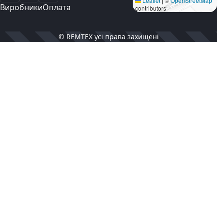
Leaflet
|
©
OpenStreetMap
Виробники
Оплата
contributors
© REMTEX усі права захищені