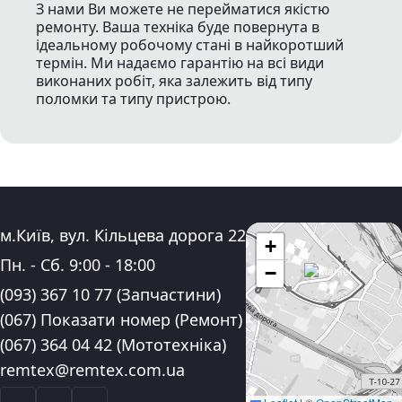
З нами Ви можете не перейматися якістю
ремонту. Ваша техніка буде повернута в
ідеальному робочому стані в найкоротший
термін. Ми надаємо гарантію на всі види
виконаних робіт, яка залежить від типу
поломки та типу пристрою.
Адреса:
м.Київ, вул. Кільцева дорога 22
+
Графік роботи:
Пн. - Сб.
9:00
-
18:00
−
Контактні номера телефону:
(093) 367 10 77
(Запчастини)
(067) Показати номер
(Ремонт)
(067) 364 04 42
(Мототехніка)
Електронна пошта:
remtex@remtex.com.ua
Facebook
Instagram
YouTube