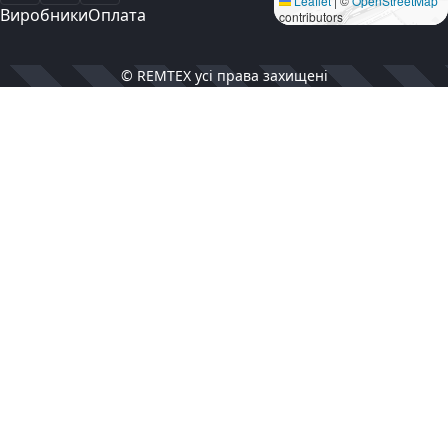
Leaflet
|
©
OpenStreetMap
Виробники
Оплата
contributors
© REMTEX усі права захищені