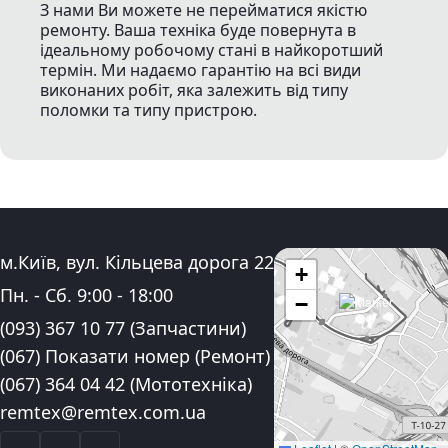
З нами Ви можете не перейматися якістю
ремонту. Ваша техніка буде повернута в
ідеальному робочому стані в найкоротший
термін. Ми надаємо гарантію на всі види
виконаних робіт, яка залежить від типу
поломки та типу пристрою.
Адреса:
м.Київ, вул. Кільцева дорога 22
+
Графік роботи:
Пн. - Сб.
9:00
-
18:00
−
Контактні номера телефону:
(093) 367 10 77
(Запчастини)
(067) Показати номер
(Ремонт)
(067) 364 04 42
(Мототехніка)
Електронна пошта:
remtex@remtex.com.ua
Facebook
Instagram
YouTube