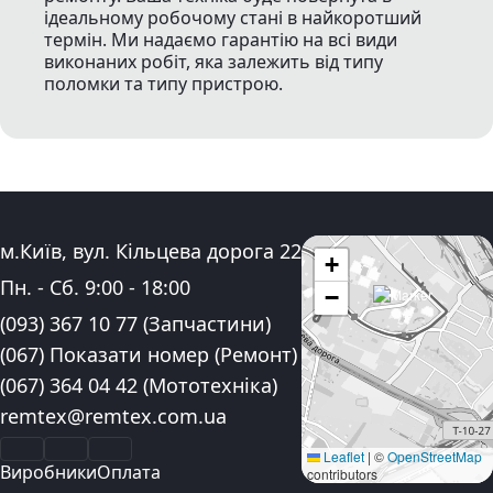
ідеальному робочому стані в найкоротший
термін. Ми надаємо гарантію на всі види
виконаних робіт, яка залежить від типу
поломки та типу пристрою.
Адреса:
м.Київ, вул. Кільцева дорога 22
+
Графік роботи:
Пн. - Сб.
9:00
-
18:00
−
Контактні номера телефону:
(093) 367 10 77
(Запчастини)
(067) Показати номер
(Ремонт)
(067) 364 04 42
(Мототехніка)
Електронна пошта:
remtex@remtex.com.ua
Facebook
Instagram
YouTube
Leaflet
|
©
OpenStreetMap
Виробники
Оплата
contributors