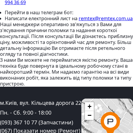
994 36 69
Перейти в наш телеграм бот:
Написати електронний лист
на
remtex@remtex.com.ua
Наші менеджери оперативно зв'яжуться з Вами для
з'ясування причини поломки та надання короткої
консультації. Після консультації Ви дізнаєтесь приблизну
ціну, можливості та орієнтовний час для ремонту. Більш
детальну інформацію Ви отримаєте після ретельного
огляду та повної діагностики.
З нами Ви можете не перейматися якістю ремонту. Ваша
техніка буде повернута в ідеальному робочому стані в
найкоротший термін. Ми надаємо гарантію на всі види
виконаних робіт, яка залежить від типу поломки та типу
пристрою.
Адреса:
м.Київ, вул. Кільцева дорога 22
+
Графік роботи:
Пн. - Сб.
9:00
-
18:00
−
Контактні номера телефону:
(093) 367 10 77
(Запчастини)
(067) Показати номер
(Ремонт)