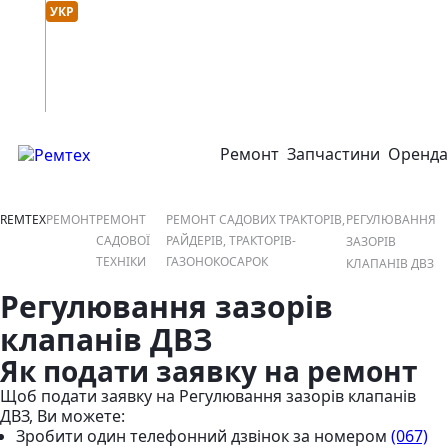
Мова сайту :
онтакти
УКР
РУС
Ремонт
Запчастини
Оренда
відкрити або закрити навігаційне меню
REMTEX
РЕМОНТ
РЕМОНТ
РЕМОНТ САДОВИХ ТРАКТОРІВ,
РЕГУЛЮВАННЯ
САДОВОЇ
РАЙДЕРІВ, ТРАКТОРІВ-
ЗАЗОРІВ
ТЕХНІКИ
ГАЗОНОКОСАРОК
КЛАПАНІВ ДВЗ
Регулювання зазорів
клапанів ДВЗ
Як подати заявку на ремонт
Щоб подати заявку на Регулювання зазорів клапанів
ДВЗ, Ви можете:
Зробити один телефонний дзвінок
за номером
(067)