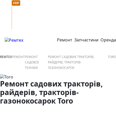
Мова сайту :
онтакти
УКР
РУС
Ремонт
Запчастини
Оренда
відкрити або закрити навігаційне меню
REMTEX
РЕМОНТ
РЕМОНТ
РЕМОНТ САДОВИХ ТРАКТОРІВ,
TORO
САДОВОЇ
РАЙДЕРІВ, ТРАКТОРІВ-
ТЕХНІКИ
ГАЗОНОКОСАРОК
Ремонт садових тракторів,
райдерів, тракторів-
газонокосарок Toro