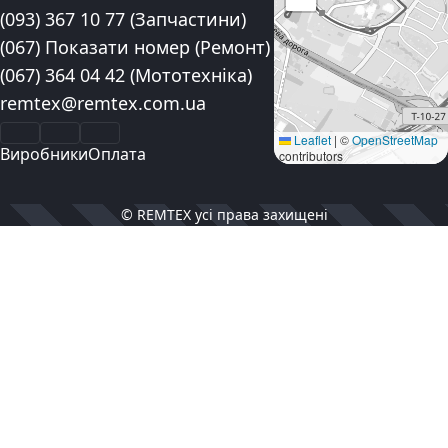
Контактні номера телефону:
(093) 367 10 77
(Запчастини)
(067) Показати номер
(Ремонт)
(067) 364 04 42
(Мототехніка)
Електронна пошта:
remtex@remtex.com.ua
Facebook
Instagram
YouTube
Leaflet
|
©
OpenStreetMap
Виробники
Оплата
contributors
© REMTEX усі права захищені