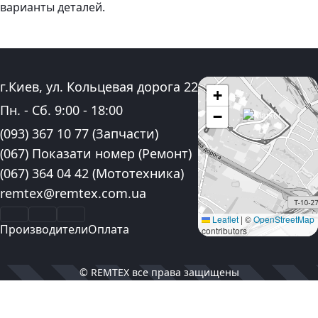
варианты деталей.
Адрес:
г.Киев, ул. Кольцевая дорога 22
+
График работы:
Пн. - Сб.
9:00
-
18:00
−
Контактные номера телефона:
(093) 367 10 77
(Запчасти)
(067) Показати номер
(Ремонт)
(067) 364 04 42
(Мототехника)
Электронная почта:
remtex@remtex.com.ua
Facebook
Instagram
YouTube
Leaflet
|
©
OpenStreetMap
Производители
Оплата
contributors
© REMTEX все права защищены