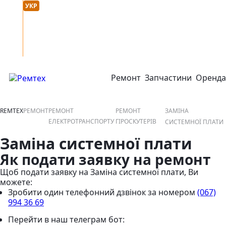
Мова сайту :
онтакти
УКР
РУС
Ремонт
Запчастини
Оренда
відкрити або закрити навігаційне меню
REMTEX
РЕМОНТ
РЕМОНТ
РЕМОНТ
ЗАМІНА
ЕЛЕКТРОТРАНСПОРТУ
ГІРОСКУТЕРІВ
СИСТЕМНОЇ ПЛАТИ
Заміна системної плати
Як подати заявку на ремонт
Щоб подати заявку на Заміна системної плати, Ви
можете:
Зробити один телефонний дзвінок
за номером
(067)
994 36 69
Перейти в наш телеграм бот: