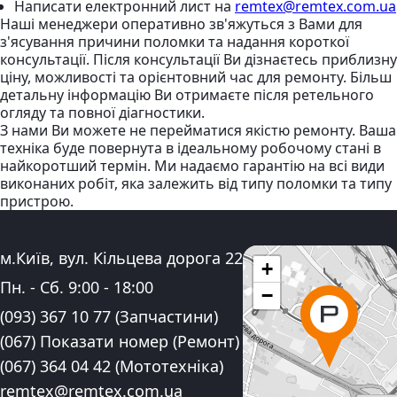
Написати електронний лист
на
remtex@remtex.com.ua
Наші менеджери оперативно зв'яжуться з Вами для
з'ясування причини поломки та надання короткої
консультації. Після консультації Ви дізнаєтесь приблизну
ціну, можливості та орієнтовний час для ремонту. Більш
детальну інформацію Ви отримаєте після ретельного
огляду та повної діагностики.
З нами Ви можете не перейматися якістю ремонту. Ваша
техніка буде повернута в ідеальному робочому стані в
найкоротший термін. Ми надаємо гарантію на всі види
виконаних робіт, яка залежить від типу поломки та типу
пристрою.
Адреса:
м.Київ, вул. Кільцева дорога 22
+
Графік роботи:
Пн. - Сб.
9:00
-
18:00
−
Контактні номера телефону:
(093) 367 10 77
(Запчастини)
(067) Показати номер
(Ремонт)
(067) 364 04 42
(Мототехніка)
Електронна пошта:
remtex@remtex.com.ua