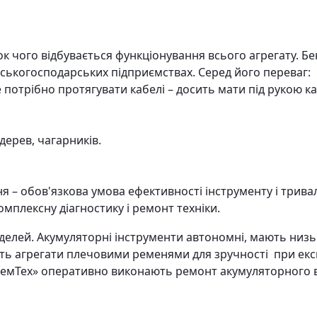
ок чого відбувається функціонування всього агрегату. Б
ськогосподарських підприємствах. Серед його переваг:
потрібно протягувати кабелі – досить мати під рукою ка
дерев, чагарників.
я – обов'язкова умова ефективності інструменту і тривал
мплексну діагностику і ремонт техніки.
елей. Акумуляторні інструменти автономні, мають низь
ь агрегати плечовими ременями для зручності при експ
 «РемТех» оперативно виконають ремонт акумуляторного 