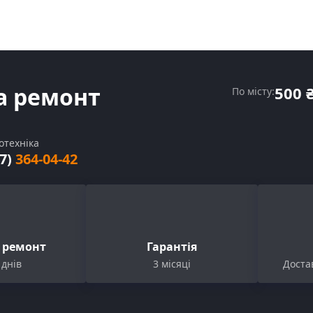
а ремонт
500 
По місту:
отехніка
67)
364-04-42
с ремонт
Гарантія
 днів
3 місяці
Достав