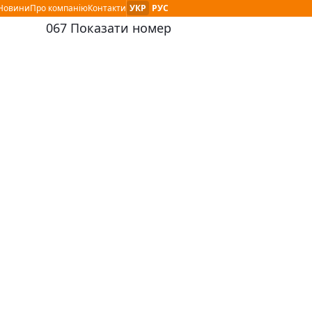
Мова сайту :
і Новини
Про компанію
Контакти
УКР
РУС
067 Показати номер
контактный номер телефона: