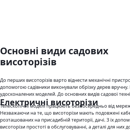
Основні види садових
висоторізів
До перших висоторізів варто віднести механічні пристро
допомогою садівники виконували обрізку дерев вручну.
удосконалених моделей. До основних видів садової техн
Електричні висоторізи
Телескопічні моделі працюють безпосередньо від мережі
Незважаючи на те, що висоторізи мають подовжені кабелі
розташованих на присадибній території, дачі. З їх допом
висоторізи простоті в обслуговуванні, а деталі для ни