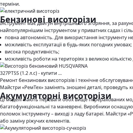
терміни.
Бензинові висоторізи
Інструмент має двигун внутрішнього згоряння, за рахун
найпопулярнішим інструментом у приватних садах і сіль
повна автономність. Для використання інструменту не 
можливість експлуатації в будь-яких погодних умовах;
висока продуктивність;
можливість роботи на територіях з великою кількістю 
Ремонт бензинових висоторізів і технічне обслуговуванн
Майстри «РемТех» замінять зношені деталі, проведуть ко
Акумуляторні висоторізи
Ці моделі мають переваги обох вище перерахованих мод
багатофункціональні та маневрені. Виробники оснащуют
поломок інструменту – виході з ладу батареї. Майстри
або заміну ріжучих елементів.