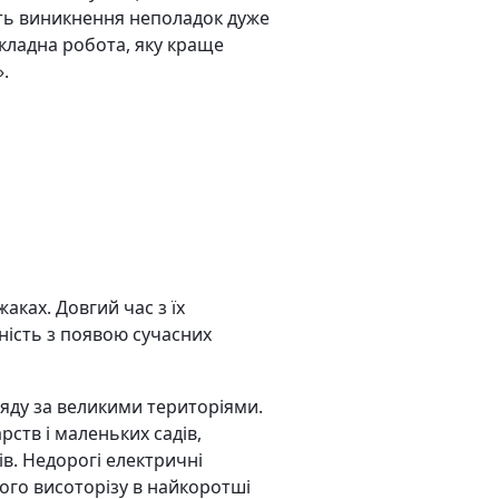
сть виникнення неполадок дуже
 складна робота, яку краще
.
аках. Довгий час з їх
ність з появою сучасних
яду за великими територіями.
рств і маленьких садів,
ів. Недорогі електричні
ного висоторізу в найкоротші