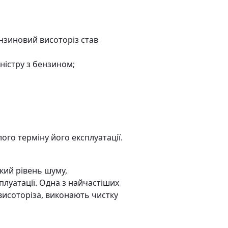
ензиновий висоторіз став
ністру з бензином;
ого терміну його експлуатації.
кий рівень шуму,
луатації. Одна з найчастіших
висоторіза, виконають чистку