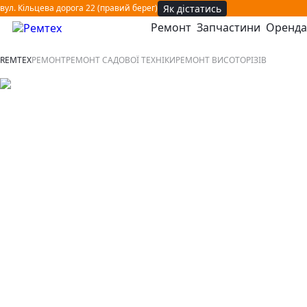
Як дістатись
вул. Кільцева дорога 22 (правий берег)
Ремонт
Запчастини
Оренда
відкрити або закрити навігаційне меню
REMTEX
РЕМОНТ
РЕМОНТ САДОВОЇ ТЕХНІКИ
РЕМОНТ ВИСОТОРІЗІВ
Ремонт висоторізів