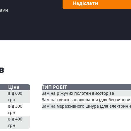
Надіслати
Вами
в
Ціна
ТИП РОБІТ
від 600
Заміна ріжучих полотен висоторіза
грн
Заміна свічок запалювання (для бензинових
від 300
Заміна мереживного шнура (для електрични
грн
від 400
грн