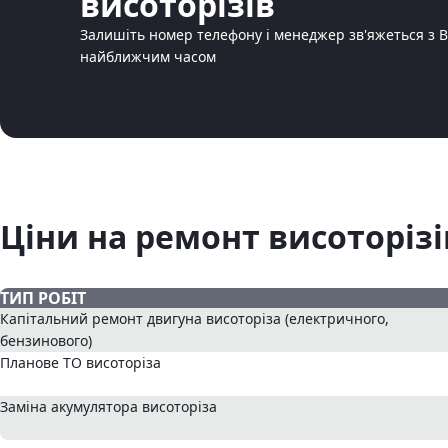
висоторізів
Залишіть номер телефону і менеджер зв'яжеться з 
найближчим часом
Ціни на ремонт висоторізі
ТИП РОБІТ
Капітальний ремонт двигуна висоторіза (електричного,
бензинового)
Планове ТО висоторіза
Заміна акумулятора висоторіза