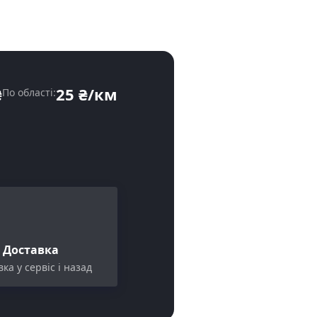
₴
25 ₴/км
По області:
Доставка
ка у сервіс і назад