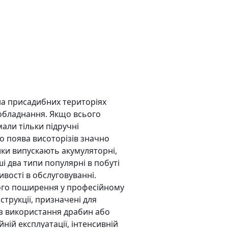
 на присадибних територіях
 обладнання. Якщо всього
мали тільки підручні
то поява висоторізів значно
ики випускають акумуляторні,
і два типи популярні в побуті
вості в обслуговуванні.
ого поширення у професійному
нструкції, призначені для
без використання драбин або
ній експлуатації, інтенсивній