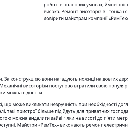
роботі в польових умовах, ймовірні
висока. Ремонт висоторізів - тонка і
довірити майстрам компанії «РемТех»
ї. За конструкцією вони нагадують ножиці на довгих держ
 Механічні висоторізи поступово втратили свою популяр
іки можна віднести:
, що може викликати незручність при необхідності догл
, такі пристрої більше підійдуть для приватних господа
огою можна видалити зайві гілки на висоті до п'яти метр
х доступні. Майстри «РемТех» виконають ремонт електрич