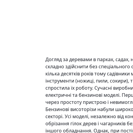
Догляд за деревами в парках, садах,
складно здійснити без спеціального
кілька десятків років тому садівники 
інструменти (ножиці, пили, сокири), 
спростила їх роботу. Сучасні виробн
електричні та бензинові моделі. Перш
через простоту пристрою і невимогли
Бензинові висоторізи набули широк
секторі. Усі моделі, незалежно від ко
обрізання гілок дерев і чагарників 
іншого обладнання. Однак, при постій