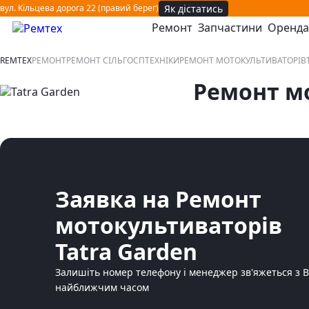
Як дістатись
вул. Кільцева дорога 22 (правий берег)
Ремонт
Запчастини
Оренда
відкрити або закрити навігаційне меню
REMTEX
РЕМОНТ
РЕМОНТ СІЛЬГОСПТЕХНІКИ
РЕМОНТ МОТОКУЛЬТИВАТОРІВ
Ремонт мо
Заявка на Ремонт
мотокультиваторів
Tatra Garden
Залишіть номер телефону і менеджер зв'яжеться з 
найближчим часом