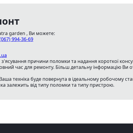
монт
tra garden , Ви можете:
(067) 994-36-69
.ua
з'ясування причини поломки та надання короткої консуль
товний час для ремонту. Більш детальну інформацію Ви о
Ваша техніка буде повернута в ідеальному робочому ста
яка залежить від типу поломки та типу пристрою.