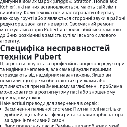
двигуни відомих марок (Briggs & Stratton, Honda або
Kohler), які на них встановлюються, мають свій ліміт
виробітку. Коли техніка починає втрачати оберти у
важкому ґрунті або з’являються сторонні звуки в районі
редуктора, зволікати не варто. Своєчасний ремонт
мотокультиваторів Pubert дозволяє обійтися заміною
дрібних розхідників замість купівлі всього силового
агрегату.
Специфіка несправностей
техніки Pubert
Ці агрегати цінують за професійні ланцюгові редуктори
та надійне зчеплення, але саме ці вузли першими
страждають від надмірних навантажень. Якщо ви
помітили, що фрези обертаються ривками або
зупиняються при найменшому заглибленні, проблема
може ховатися в розтягнутому пасі або зношеному
приводному шківі.
Найчастіші приводи для звернення в сервіс:
Засмічення паливної системи: Пил на полі настільки
дрібний, що забиває фільтри та канали карбюратора
за один інтенсивний сезон.
Знос приводних пасів: Ремінь - це запобіжник, який