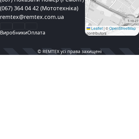
(067) 364 04 42
(Мототехніка)
Електронна пошта:
remtex@remtex.com.ua
Facebook
Instagram
YouTube
Leaflet
|
©
OpenStreetMap
Виробники
Оплата
contributors
© REMTEX усі права захищені