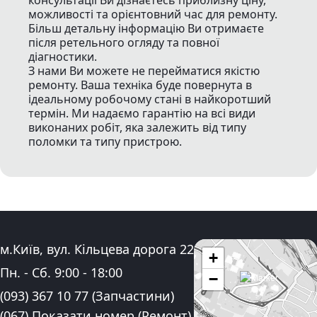
консультації Ви дізнаєтесь приблизну ціну,
можливості та орієнтовний час для ремонту.
Більш детальну інформацію Ви отримаєте
після ретельного огляду та повної
діагностики.
З нами Ви можете не перейматися якістю
ремонту. Ваша техніка буде повернута в
ідеальному робочому стані в найкоротший
термін. Ми надаємо гарантію на всі види
виконаних робіт, яка залежить від типу
поломки та типу пристрою.
Адреса:
м.Київ, вул. Кільцева дорога 22
+
Графік роботи:
Пн. - Сб.
9:00
-
18:00
−
Контактні номера телефону:
(093) 367 10 77
(Запчастини)
(067) Показати номер
(Ремонт)