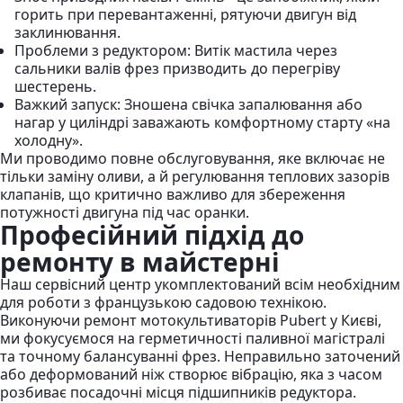
горить при перевантаженні, рятуючи двигун від
заклинювання.
Проблеми з редуктором: Витік мастила через
сальники валів фрез призводить до перегріву
шестерень.
Важкий запуск: Зношена свічка запалювання або
нагар у циліндрі заважають комфортному старту «на
холодну».
Ми проводимо повне обслуговування, яке включає не
тільки заміну оливи, а й регулювання теплових зазорів
клапанів, що критично важливо для збереження
потужності двигуна під час оранки.
Професійний підхід до
ремонту в майстерні
Наш сервісний центр укомплектований всім необхідним
для роботи з французькою садовою технікою.
Виконуючи ремонт мотокультиваторів Pubert у Києві,
ми фокусуємося на герметичності паливної магістралі
та точному балансуванні фрез. Неправильно заточений
або деформований ніж створює вібрацію, яка з часом
розбиває посадочні місця підшипників редуктора.