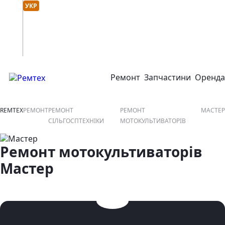
Мова сайту :
онтакти
УКР
РУС
Ремонт
Запчастини
Оренда
відкрити або закрити навігаційне меню
REMTEX
РЕМОНТ
РЕМОНТ
РЕМОНТ
МАСТЕР
СІЛЬГОСПТЕХНІКИ
МОТОКУЛЬТИВАТОРІВ
Ремонт мотокультиваторів
Мастер