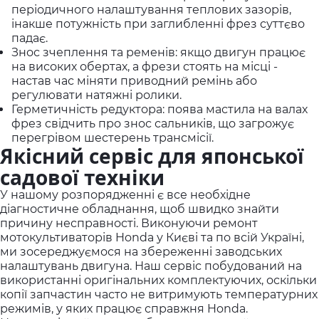
періодичного налаштування теплових зазорів,
інакше потужність при заглибленні фрез суттєво
падає.
Знос зчеплення та ременів: якщо двигун працює
на високих обертах, а фрези стоять на місці -
настав час міняти приводний ремінь або
регулювати натяжні ролики.
Герметичність редуктора: поява мастила на валах
фрез свідчить про знос сальників, що загрожує
перегрівом шестерень трансмісії.
Якісний сервіс для японської
садової техніки
У нашому розпорядженні є все необхідне
діагностичне обладнання, щоб швидко знайти
причину несправності. Виконуючи ремонт
мотокультиваторів Honda у Києві та по всій Україні,
ми зосереджуємося на збереженні заводських
налаштувань двигуна. Наш сервіс побудований на
використанні оригінальних комплектуючих, оскільки
копії запчастин часто не витримують температурних
режимів, у яких працює справжня Honda.