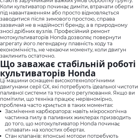
стають заручниками важких умов обробітку ґрунту.
Коли культиватор починає диміти, втрачати оберти
під навантаженням або просто відмовляється
заводитися після зимового простою, справа
зазвичай не в надійності бренду, а в природному
зносі дрібних вузлів. Професійний ремонт
мотокультиваторів Honda дозволяє повернути
агрегату його легендарну плавність ходу та
економічність, не чекаючи моменту, коли двигун
заклинить остаточно.
Що заважає стабільній роботі
культиваторів Honda
Ці машини оснащені високотехнологічними
двигунами серії GX, які потребують ідеальної чистоти
паливної системи та точного регулювання. Якщо ви
помітили, що техніка працює нерівномірно,
проблема часто криється в таких моментах:
Засмічення карбюратора: навіть мікроскопічна
частинка пилу в паливних жиклерах призводить
до того, що мотокультиватор Honda починає
«плавати» на холостих обертах.
Стан клапанів: японські мотори потребують