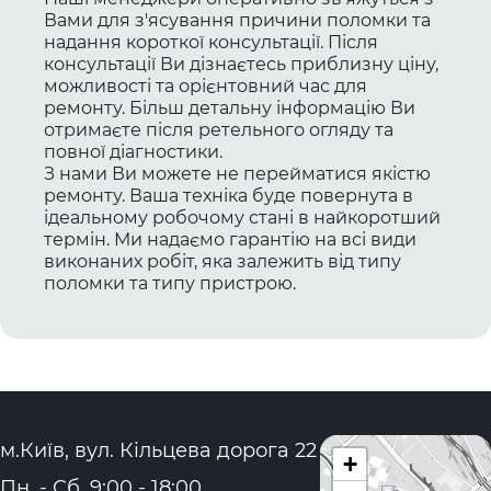
Вами для з'ясування причини поломки та
надання короткої консультації. Після
консультації Ви дізнаєтесь приблизну ціну,
можливості та орієнтовний час для
ремонту. Більш детальну інформацію Ви
отримаєте після ретельного огляду та
повної діагностики.
З нами Ви можете не перейматися якістю
ремонту. Ваша техніка буде повернута в
ідеальному робочому стані в найкоротший
термін. Ми надаємо гарантію на всі види
виконаних робіт, яка залежить від типу
поломки та типу пристрою.
Адреса:
м.Київ, вул. Кільцева дорога 22
+
Графік роботи:
Пн. - Сб.
9:00
-
18:00