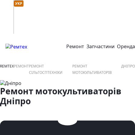
Мова сайту :
онтакти
УКР
РУС
Ремонт
Запчастини
Оренда
відкрити або закрити навігаційне меню
REMTEX
РЕМОНТ
РЕМОНТ
РЕМОНТ
ДНІПРО
СІЛЬГОСПТЕХНІКИ
МОТОКУЛЬТИВАТОРІВ
Ремонт мотокультиваторів
Дніпро