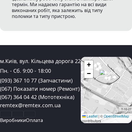
термін. Ми надаємо гарантію на всі види
виконаних робіт, яка залежить від типу
поломки та типу пристрою.
Адреса:
м.Київ, вул. Кільцева дорога 22
+
Графік роботи:
Пн. - Сб.
9:00
-
18:00
−
Контактні номера телефону:
(093) 367 10 77
(Запчастини)
(067) Показати номер
(Ремонт)
(067) 364 04 42
(Мототехніка)
Електронна пошта:
remtex@remtex.com.ua
Facebook
Instagram
YouTube
Leaflet
|
©
OpenStreetMap
Виробники
Оплата
contributors