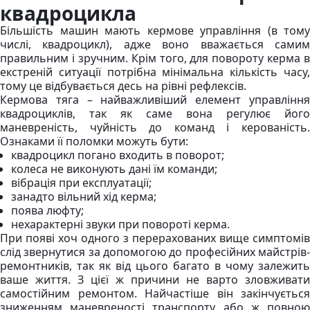
квадроцикла
Більшість машин мають кермове управління (в тому
числі, квадроцикл), адже воно вважається самим
правильним і зручним. Крім того, для повороту керма в
екстреній ситуації потрібна мінімальна кількість часу,
тому це відбувається десь на рівні рефлексів.
Кермова тяга – найважливіший елемент управління
квадроциклів, так як саме вона регулює його
маневреність, чуйність до команд і керованість.
Ознаками її поломки можуть бути:
квадроцикл погано входить в поворот;
колеса не виконують дані їм команди;
вібрація при експлуатації;
занадто вільний хід керма;
поява люфту;
нехарактерні звуки при повороті керма.
При появі хоч одного з перерахованих вище симптомів
слід звернутися за допомогою до професійних майстрів-
ремонтників, так як від цього багато в чому залежить
ваше життя. З цієї ж причини не варто зловживати
самостійним ремонтом. Найчастіше він закінчується
зниженням маневреності транспорту або ж повною