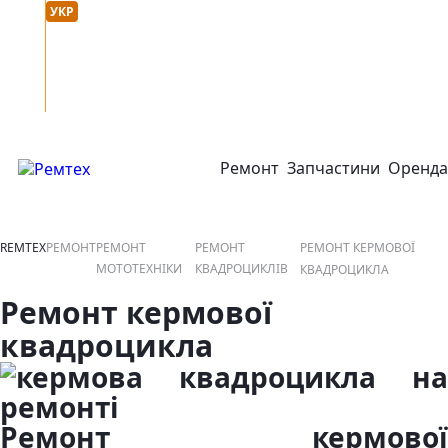
Мова сайту :
онтакти
УКР
РУС
Ремонт
Запчастини
Оренда
відкрити або закрити навігаційне меню
REMTEX
РЕМОНТ
РЕМОНТ
РЕМОНТ
РЕМОНТ КЕРМОВОЇ
МОТОТЕХНІКИ
КВАДРОЦИКЛІВ
КВАДРОЦИКЛА
Ремонт кермової
квадроцикла
Ремонт кермової