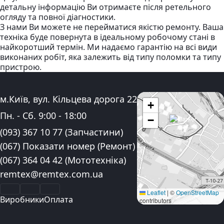
детальну інформацію Ви отримаєте після ретельного
огляду та повної діагностики.
З нами Ви можете не перейматися якістю ремонту. Ваша
техніка буде повернута в ідеальному робочому стані в
найкоротший термін. Ми надаємо гарантію на всі види
виконаних робіт, яка залежить від типу поломки та типу
пристрою.
Адреса:
м.Київ, вул. Кільцева дорога 22
+
Графік роботи:
Пн. - Сб.
9:00
-
18:00
−
Контактні номера телефону:
(093) 367 10 77
(Запчастини)
(067) Показати номер
(Ремонт)
(067) 364 04 42
(Мототехніка)
Електронна пошта:
remtex@remtex.com.ua
Facebook
Instagram
YouTube
Leaflet
|
©
OpenStreetMap
Виробники
Оплата
contributors