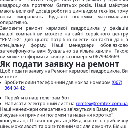
квадроцикла протягом багатьох років. Наші майстри
мають великий досвід роботи з цим видом техніки, тому
вони виправлять будь-які поломки максимально
оперативно.
Замовити ремонт кермової квадроцикла у фахівців
нашої компанії ви можете на сайті сервісного центру
"РЕМТЕХ". Для цього потрібно внести контактні дані в
спеціальну форму. Наші менеджери обов'язково
зателефонують вам буквально за кілька хвилин. Також
ви можете оформити заявку за номером 0679943669.
Як подати заявку на ремонт
Щоб подати заявку на Ремонт кермової квадроцикла, Ви
можете:
Зробити один телефонний дзвінок
за номером
(067)
364 04 42
Перейти в наш телеграм бот:
Написати електронний лист
на
remtex@remtex.com.ua
Наші менеджери оперативно зв'яжуться з Вами для
з'ясування причини поломки та надання короткої
консультації. Після консультації Ви дізнаєтесь приблизну
ціну, можливості та орієнтовний час для ремонту. Більш