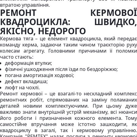
втратою управління.
РЕМОНТ КЕРМОВОЇ
КВАДРОЦИКЛА: ШВИДКО,
ЯКІСНО, НЕДОРОГО
Кермова тяга – це елемент квадроцикла, який передає
команду керма, задаючи таким чином траєкторію руху
колесам агрегату. Головними причинами її поломки
часто стають:
деформація втулки;
фізичні ушкодження після їзди по бездоріжжю;
погана амортизація ходової;
дефект вкладиша;
люфт на чохлі.
Ремонт кермової – це взагалі-то нескладний комплекс
ремонтних робіт, спрямованих на заміну поламаних
деталей новими комплектуючими. При цьому дуже
важливо знати внутрішній устрій механізму, всі нюанси
його роботи і призначення кожного елемента. Тому
самостійне втручання може істотно зашкодити, як
квадроциклу в загалі, так і кермовому управлінню.
Компанія "РЕМТЕХ" надає послуги з ремонту кермової