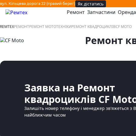
Як дістатись
вул. Кільцева дорога 22 (правий берег)
Ремонт
Запчастини
Оренда
відкрити або закрити навігаційне меню
REMTEX
РЕМОНТ
РЕМОНТ МОТОТЕХНІКИ
РЕМОНТ КВАДРОЦИКЛІВ
CF MOTO
Ремонт к
Заявка на Ремонт
квадроциклів CF Mot
Залишіть номер телефону і менеджер зв'яжеться з 
найближчим часом