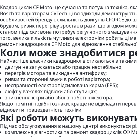
Квадроцикли CF Moto- це сучасна та потужна техніка, як
Bosch та варіаторам CVTech ці всюдиходи демонструють ч
особливостей бренду є схильність двигунів CFORCE до ш
брудом, ризик перегріву зростає в рази, що згодом мо
станом підвіски: вона потребує регулярного змащування
того, велика кількість чутливої електроніки робить ці 
ремонт квадроцикла CF Moto для відновлення стабільної
Коли може знадобитися р
Найчастіше власники квадроциклів стикаються з таким
двигун не запускається або працює нестабільно;
перегрів мотора та викидання антифризу;
ривки та сторонні звуки в роботі варіатора;
несправності електропідсилювача керма (EPS);
люфт у важелях підвіски або ступицях;
зникнення іскри або збої в роботі інжектора.
Якщо помітні подібні ознаки, краще не відкладати перев
відновити працездатність техніки.
Які роботи можуть виконуват
Під час обслуговування в нашому центрі виконуються рі
комплексна діагностика та ремонт квадроциклів СФ М