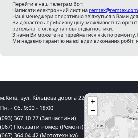
Перейти в наш телеграм бот:
Написати електронний лист
на
remtex@remtex.com
Наші менеджери оперативно зв'яжуться з Вами для 
Ви дізнаєтесь приблизну ціну, можливості та орієн
ретельного огляду та повної діагностики.
З нами Ви можете не перейматися якістю ремонту. 
Ми надаємо гарантію на всі види виконаних робіт, 
Адреса:
м.Київ, вул. Кільцева дорога 22
+
Графік роботи:
Пн. - Сб.
9:00
-
18:00
−
Контактні номера телефону:
(093) 367 10 77
(Запчастини)
(067) Показати номер
(Ремонт)
(067) 364 04 42
(Мототехніка)