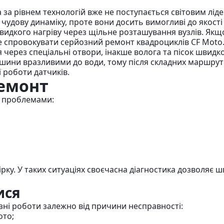
а за рівнем технологій вже не поступається світовим лі
удову динаміку, проте вони досить вимогливі до якості 
видкого нагріву через щільне розташування вузлів. Якщ
же спровокувати серйозний ремонт квадроциклів CF Moto
 через спеціальні отвори, інакше волога та пісок швид
машини вразливими до води, тому після складних маршрут
 роботи датчиків.
емонт
и проблемами:
ірку. У таких ситуаціях своєчасна діагностика дозволяє 
ися
зні роботи залежно від причини несправності:
ото;