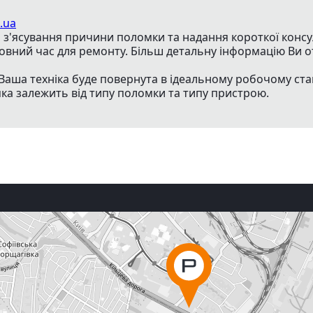
.ua
з'ясування причини поломки та надання короткої консуль
товний час для ремонту. Більш детальну інформацію Ви о
Ваша техніка буде повернута в ідеальному робочому ста
яка залежить від типу поломки та типу пристрою.