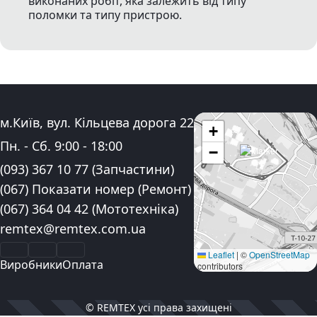
виконаних робіт, яка залежить від типу
поломки та типу пристрою.
Адреса:
м.Київ, вул. Кільцева дорога 22
+
Графік роботи:
Пн. - Сб.
9:00
-
18:00
−
Контактні номера телефону:
(093) 367 10 77
(Запчастини)
(067) Показати номер
(Ремонт)
(067) 364 04 42
(Мототехніка)
Електронна пошта:
remtex@remtex.com.ua
Facebook
Instagram
YouTube
Leaflet
|
©
OpenStreetMap
Виробники
Оплата
contributors
© REMTEX усі права захищені