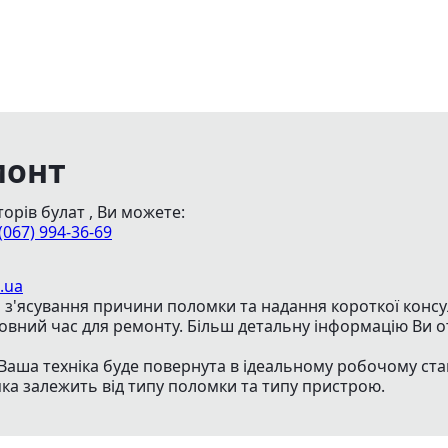
монт
орів булат , Ви можете:
(067) 994-36-69
.ua
з'ясування причини поломки та надання короткої консуль
товний час для ремонту. Більш детальну інформацію Ви о
Ваша техніка буде повернута в ідеальному робочому ста
яка залежить від типу поломки та типу пристрою.