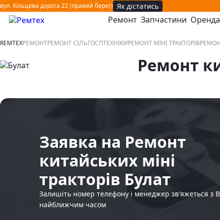
Як дістатись
вул. Кільцева дорога 22 (правий берег)
Ремонт
Запчастини
Оренда
відкрити або закрити навігаційне меню
REMTEX
РЕМОНТ
РЕМОНТ СІЛЬГОСПТЕХНІКИ
РЕМОНТ МІНІ ТРАКТОРІВ
РЕМОН
Ремонт ки
Заявка на Ремонт
китайських міні
тракторів Булат
Залишіть номер телефону і менеджер зв'яжеться з 
найближчим часом