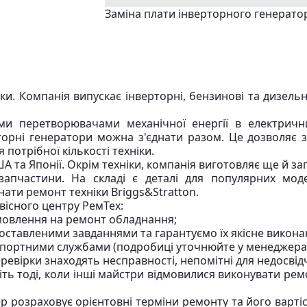
Заміна плати інверторного генерато
іки. Компанія випускає інверторні, бензинові та дизельн
ми перетворювачами механічної енергії в електричн
торні генератори можна з'єднати разом. Це дозволяє 
потрібної кількості техніки.
 та Японії. Окрім техніки, компанія виготовляє ще й зап
запчастини. На складі є деталі для популярних мод
ати ремонт техніки Briggs&Stratton.
вісного центру РемТех:
мовлення на ремонт обладнання;
поставленими завданнями та гарантуємо їх якісне викона
нспортними службами (подробиці уточнюйте у менеджера
ревірки знаходять несправності, непомітні для недосвід
ть тоді, коли інші майстри відмовилися виконувати рем
розраховує орієнтовні терміни ремонту та його вартіст