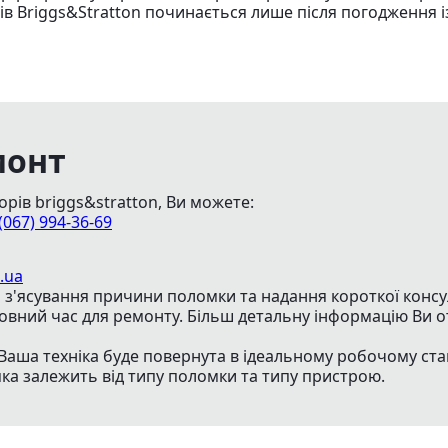
в Briggs&Stratton починається лише після погодження і
монт
рів briggs&stratton, Ви можете:
(067) 994-36-69
.ua
з'ясування причини поломки та надання короткої консуль
товний час для ремонту. Більш детальну інформацію Ви о
Ваша техніка буде повернута в ідеальному робочому ста
яка залежить від типу поломки та типу пристрою.