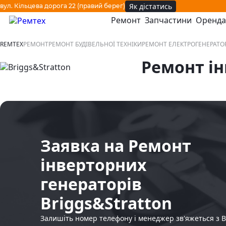
Як дістатись
вул. Кільцева дорога 22 (правий берег)
Ремонт
Запчастини
Оренда
відкрити або закрити навігаційне меню
REMTEX
РЕМОНТ
РЕМОНТ БУДІВЕЛЬНОЇ ТЕХНІКИ
РЕМОНТ ЕЛЕКТРОГЕНЕРАТО
Ремонт ін
Заявка на Ремонт
інверторних
генераторів
Briggs&Stratton
Залишіть номер телефону і менеджер зв'яжеться з 