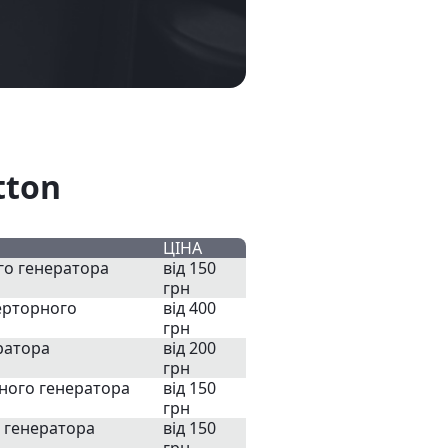
tton
ЦІНА
го генератора
від 150
грн
ерторного
від 400
грн
ратора
від 200
грн
рного генератора
від 150
грн
о генератора
від 150