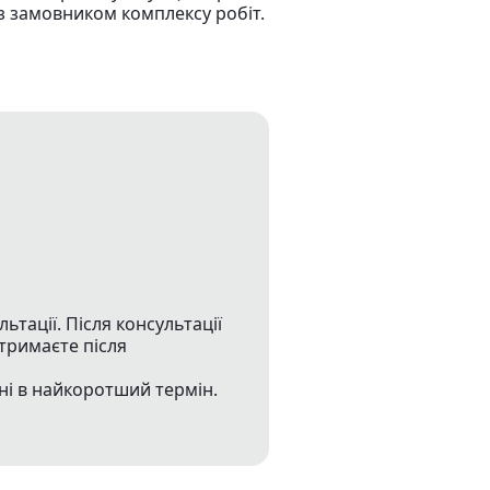
з замовником комплексу робіт.
тації. Після консультації
тримаєте після
ні в найкоротший термін.