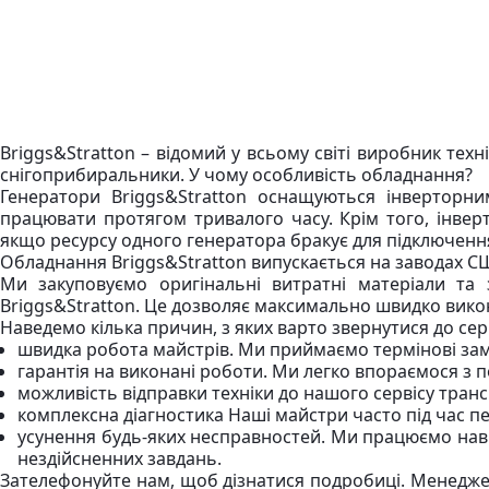
Briggs&Stratton – відомий у всьому світі виробник техн
снігоприбиральники. У чому особливість обладнання?
Генератори Briggs&Stratton оснащуються інверторни
працювати протягом тривалого часу. Крім того, інвер
якщо ресурсу одного генератора бракує для підключення 
Обладнання Briggs&Stratton випускається на заводах США
Ми закуповуємо оригінальні витратні матеріали та 
Briggs&Stratton. Це дозволяє максимально швидко викон
Наведемо кілька причин, з яких варто звернутися до сер
швидка робота майстрів. Ми приймаємо термінові за
гарантія на виконані роботи. Ми легко впораємося з 
можливість відправки техніки до нашого сервісу тра
комплексна діагностика Наші майстри часто під час пе
усунення будь-яких несправностей. Ми працюємо наві
нездійсненних завдань.
Зателефонуйте нам, щоб дізнатися подробиці. Менеджер 