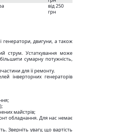
грн
ра
від 250
грн
і генератори, двигуни, а також
ий струм. Устаткування може
збільшити сумарну потужність,
частини для її ремонту.
елей інверторних генераторів
ння;
);
чених майстрів;
онт обладнання. Для нас немає
ь. Зверніть увагу, що вартість