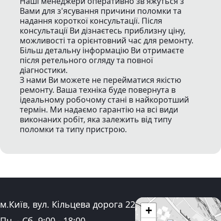
Наші менеджери оперативно зв'яжуться з
Вами для з'ясування причини поломки та
надання короткої консультації. Після
консультації Ви дізнаєтесь приблизну ціну,
можливості та орієнтовний час для ремонту.
Більш детальну інформацію Ви отримаєте
після ретельного огляду та повної
діагностики.
З нами Ви можете не перейматися якістю
ремонту. Ваша техніка буде повернута в
ідеальному робочому стані в найкоротший
термін. Ми надаємо гарантію на всі види
виконаних робіт, яка залежить від типу
поломки та типу пристрою.
Адреса:
м.Київ, вул. Кільцева дорога 22
+
Графік роботи:
Пн. - Сб.
9:00
-
18:00