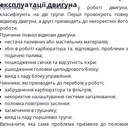
експлуатації двигуна
Проблеми, що виникають у роботі двигуна,
класифікують на дві групи. Перші провокують повну
відмову двигуна, а другі призводять до некоректної його
роботи.
Причини повної відмови двигуна:
нестача паливних або мастильних матеріалів;
збої в роботі карбюратора та, відповідно, проблеми з
подачею палива;
пошкодження свічки та відсутність іскри;
ушкодження головки циліндрового блоку;
вихід з ладу блоку управління.
Чинники, які призводять до перебоїв у роботі:
забруднення карбюратора та фільтрів;
некоректне налаштування системи запалювання;
поломка повітряної заслінки;
засмічення в глушнику;
вихід із ладу поршневої групи.
Визначити, яка саме проблема призвела до поломки