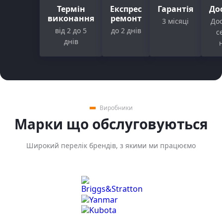
Термін
Експрес
Гарантія
До
виконання
ремонт
3 місяці
Дос
від 2 до 5
до 2 днів
с
днів
Виробники
Марки що обслуговуються
Широкий перелік брендів, з якими ми працюємо