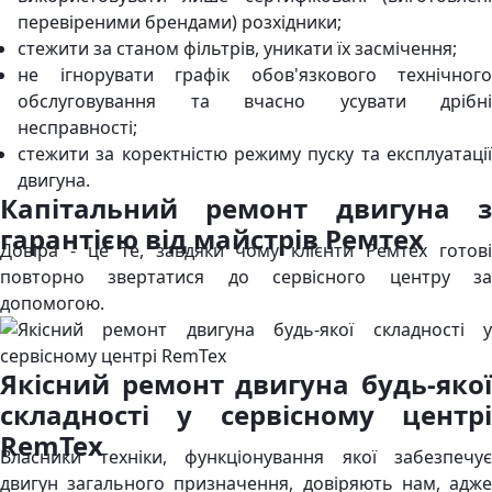
перевіреними брендами) розхідники;
стежити за станом фільтрів, уникати їх засмічення;
не ігнорувати графік обов'язкового технічного
обслуговування та вчасно усувати дрібні
несправності;
стежити за коректністю режиму пуску та експлуатації
двигуна.
Капітальний ремонт двигуна з
гарантією від майстрів Ремтех
Довіра - це те, завдяки чому клієнти Ремтех готові
повторно звертатися до сервісного центру за
допомогою.
Якісний ремонт двигуна будь-якої
складності у сервісному центрі
RemTex
Власники техніки, функціонування якої забезпечує
двигун загального призначення, довіряють нам, адже