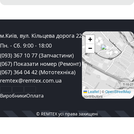
Адреса:
м.Київ, вул. Кільцева дорога 22
+
Графік роботи:
Пн. - Сб.
9:00
-
18:00
−
Контактні номера телефону:
(093) 367 10 77
(Запчастини)
(067) Показати номер
(Ремонт)
(067) 364 04 42
(Мототехніка)
Електронна пошта:
remtex@remtex.com.ua
Facebook
Instagram
YouTube
Leaflet
|
©
OpenStreetMap
Виробники
Оплата
contributors
© REMTEX усі права захищені