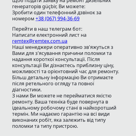
Щоб подати заявку на ремонт дизельних
генераторів güçbir, Ви можете:
Зробити один телефонний дзвінок
за
номером
+38 (067) 994-36-69
Перейти в наш телеграм бот:
Написати електронний лист
на
remtex@remtex.com.ua
Наші менеджери оперативно зв'яжуться з
Вами для з'ясування причини поломки та
надання короткої консультації. Після
консультації Ви дізнаєтесь приблизну ціну,
можливості та орієнтовний час для ремонту.
Більш детальну інформацію Ви отримаєте
після ретельного огляду та повної
діагностики.
З нами Ви можете не перейматися якістю
ремонту. Ваша техніка буде повернута в
ідеальному робочому стані в найкоротший
термін. Ми надаємо гарантію на всі види
виконаних робіт, яка залежить від типу
поломки та типу пристрою.