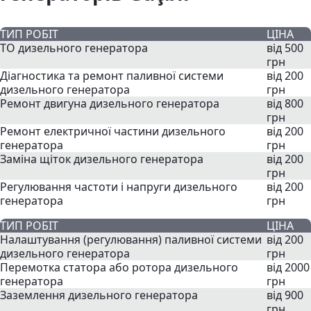
ТИП РОБІТ
ЦІНА
ТО дизельного генератора
від 500
грн
Діагностика та ремонт паливної системи
від 200
дизельного генератора
грн
Ремонт двигуна дизельного генератора
від 800
грн
Ремонт електричної частини дизельного
від 200
генератора
грн
Заміна щіток дизельного генератора
від 200
грн
Регулювання частоти і напруги дизельного
від 200
генератора
грн
ТИП РОБІТ
ЦІНА
Налаштування (регулювання) паливної системи
від 200
дизельного генератора
грн
Перемотка статора або ротора дизельного
від 2000
генератора
грн
Заземлення дизельного генератора
від 900
грн