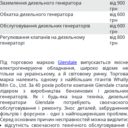
Заземлення дизельного генератора
від 900
грн
Обкатка дизельного генератора
від 600
грн
Обслуговування дизельних генераторів
від 600
грн
Регулювання клапанів на дизельному
від 800
генераторі
грн
Під торговою маркою
Glendale
випускається якісн
електрогенеруюче обладнання, широко відоме не
тільки на українському, а й світовому ринку. Торгова
марка належить одному з найбільших гігантів Whally
Min Co., Ltd. За 40 років роботи компанія Glendale стала
лідером з виробництва бензинових і дизельних
генераторів. Як і будь-яка інша техніка, дизельні
генератори Glendale потребують своєчасного
обслуговування і ремонту. Знос деталей, забруднення
фільтрів і форсунок - одні з найпоширеніших проблем.
Серед основних причин несправностей можна виділити:
відсутність своєчасного технічного обслуговування і