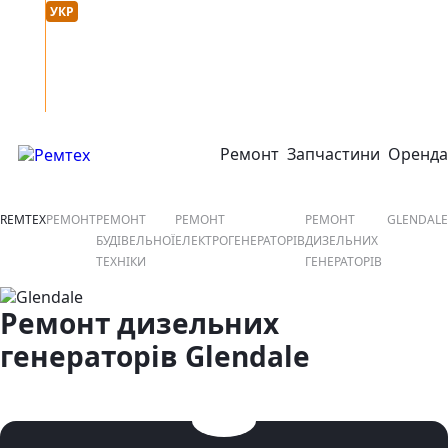
Мова сайту :
онтакти
УКР
РУС
Ремонт
Запчастини
Оренда
відкрити або закрити навігаційне меню
REMTEX
РЕМОНТ
РЕМОНТ
РЕМОНТ
РЕМОНТ
GLENDALE
БУДІВЕЛЬНОЇ
ЕЛЕКТРОГЕНЕРАТОРІВ
ДИЗЕЛЬНИХ
ТЕХНІКИ
ГЕНЕРАТОРІВ
Ремонт дизельних
генераторів Glendale