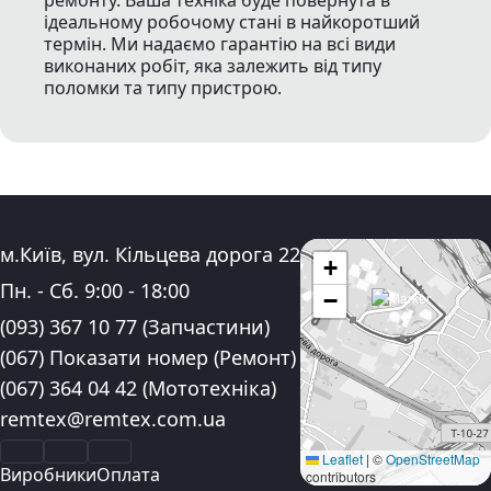
ремонту. Ваша техніка буде повернута в
ідеальному робочому стані в найкоротший
термін. Ми надаємо гарантію на всі види
виконаних робіт, яка залежить від типу
поломки та типу пристрою.
Адреса:
м.Київ, вул. Кільцева дорога 22
+
Графік роботи:
Пн. - Сб.
9:00
-
18:00
−
Контактні номера телефону:
(093) 367 10 77
(Запчастини)
(067) Показати номер
(Ремонт)
(067) 364 04 42
(Мототехніка)
Електронна пошта:
remtex@remtex.com.ua
Facebook
Instagram
YouTube
Leaflet
|
©
OpenStreetMap
Виробники
Оплата
contributors