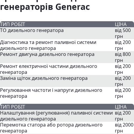
генераторів Generac
ТИП РОБІТ
ЦІНА
ТО дизельного генератора
від 500
грн
Діагностика та ремонт паливної системи
від 200
дизельного генератора
грн
Ремонт двигуна дизельного генератора
від 800
грн
Ремонт електричної частини дизельного
від 200
генератора
грн
Заміна щіток дизельного генератора
від 200
грн
Регулювання частоти і напруги дизельного
від 200
генератора
грн
ТИП РОБІТ
ЦІНА
Налаштування (регулювання) паливної системи
від 200
дизельного генератора
грн
Перемотка статора або ротора дизельного
від 2000
генератора
грн