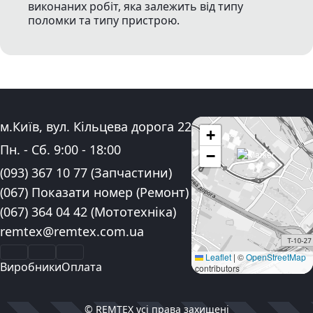
виконаних робіт, яка залежить від типу
поломки та типу пристрою.
Адреса:
м.Київ, вул. Кільцева дорога 22
+
Графік роботи:
Пн. - Сб.
9:00
-
18:00
−
Контактні номера телефону:
(093) 367 10 77
(Запчастини)
(067) Показати номер
(Ремонт)
(067) 364 04 42
(Мототехніка)
Електронна пошта:
remtex@remtex.com.ua
Facebook
Instagram
YouTube
Leaflet
|
©
OpenStreetMap
Виробники
Оплата
contributors
© REMTEX усі права захищені