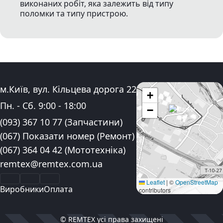
виконаних робіт, яка залежить від типу
поломки та типу пристрою.
Адреса:
м.Київ, вул. Кільцева дорога 22
+
Графік роботи:
Пн. - Сб.
9:00
-
18:00
−
Контактні номера телефону:
(093) 367 10 77
(Запчастини)
(067) Показати номер
(Ремонт)
(067) 364 04 42
(Мототехніка)
Електронна пошта:
remtex@remtex.com.ua
Facebook
Instagram
YouTube
Leaflet
|
©
OpenStreetMap
Виробники
Оплата
contributors
© REMTEX усі права захищені