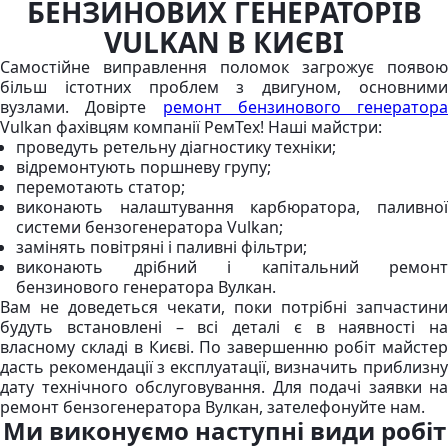
БЕНЗИНОВИХ ГЕНЕРАТОРІВ
VULKAN В КИЄВІ
Самостійне виправлення поломок загрожує появою
більш істотних проблем з двигуном, основними
вузлами. Довірте
ремонт бензинового генератора
Vulkan фахівцям компанії РемТех! Наші майстри:
проведуть ретельну діагностику техніки;
відремонтують поршневу групу;
перемотають статор;
виконають налаштування карбюратора, паливної
системи бензогенератора Vulkan;
замінять повітряні і паливні фільтри;
виконають дрібний і капітальний ремонт
бензинового генератора Вулкан.
Вам не доведеться чекати, поки потрібні запчастини
будуть встановлені – всі деталі є в наявності на
власному складі в Києві. По завершенню робіт майстер
дасть рекомендації з експлуатації, визначить приблизну
дату технічного обслуговування. Для подачі заявки на
ремонт бензогенератора Вулкан, зателефонуйте нам.
Ми виконуємо наступні види робіт