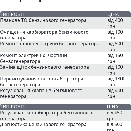
ТИП РОБІТ
ЦІНА
Планове ТО бензинового генератора
від 400
грн
Очищення карбюратора бензинового
від 100
генератора
грн
Ремонт поршневої групи бензогенератора
від 500
грн
Ремонт електричної частини
від 150
бензогенератора
грн
Заміна щіток бензинового генератора
від 100
грн
Перемотування статора або ротора
від 1800
бензогенератора
грн
Регулювання клапанів бензинового
від 400
генератора
грн
ТИП РОБІТ
ЦІНА
Регулювання карбюратора бензинового
від 450
генератора
грн
Діагностика бензинового генератора
від 500
грн