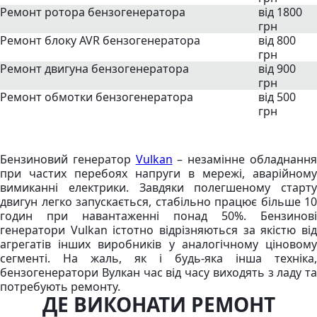
Ремонт ротора бензогенератора
від 1800
грн
Ремонт блоку AVR бензогенератора
від 800
грн
Ремонт двигуна бензогенератора
від 900
грн
Ремонт обмотки бензогенератора
від 500
грн
Бензиновий генератор
Vulkan
– незамінне обладнанн
при частих перебоях напруги в мережі, аварійному
вимиканні електрики. Завдяки полегшеному старту
двигун легко запускається, стабільно працює більше 10
годин при навантаженні понад 50%. Бензинові
генератори Vulkan істотно відрізняються за якістю від
агрегатів інших виробників у аналогічному ціновому
сегменті. На жаль, як і будь-яка інша техніка,
бензогенератори Вулкан час від часу виходять з ладу та
потребують ремонту.
ДЕ ВИКОНАТИ РЕМОНТ