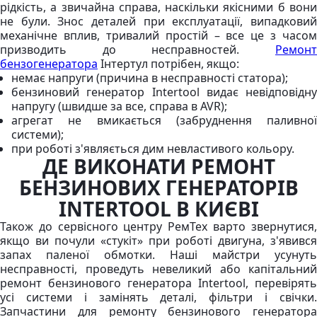
рідкість, а звичайна справа, наскільки якісними б вони
не були. Знос деталей при експлуатації, випадковий
механічне вплив, тривалий простій – все це з часом
призводить до несправностей.
Ремонт
бензогенератора
Інтертул потрібен, якщо:
немає напруги (причина в несправності статора);
бензиновий генератор Intertool видає невідповідну
напругу (швидше за все, справа в AVR);
агрегат не вмикається (забруднення паливної
системи);
при роботі з'являється дим невластивого кольору.
ДЕ ВИКОНАТИ РЕМОНТ
БЕНЗИНОВИХ ГЕНЕРАТОРІВ
INTERTOOL В КИЄВІ
Також до сервісного центру РемТех варто звернутися,
якщо ви почули «стукіт» при роботі двигуна, з'явився
запах паленої обмотки. Наші майстри усунуть
несправності, проведуть невеликий або капітальний
ремонт бензинового генератора Intertool, перевірять
усі системи і замінять деталі, фільтри і свічки.
Запчастини для ремонту бензинового генератора