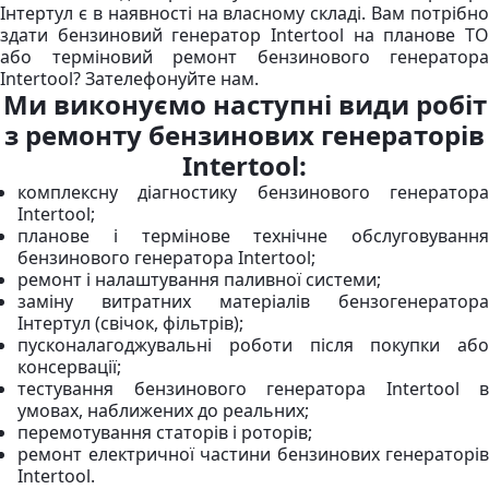
Інтертул є в наявності на власному складі. Вам потрібно
здати бензиновий генератор Intertool на планове ТО
або терміновий ремонт бензинового генератора
Intertool? Зателефонуйте нам.
Ми виконуємо наступні види робіт
з ремонту бензинових генераторів
Intertool:
комплексну діагностику бензинового генератора
Intertool;
планове і термінове технічне обслуговування
бензинового генератора Intertool;
ремонт і налаштування паливної системи;
заміну витратних матеріалів бензогенератора
Інтертул (свічок, фільтрів);
пусконалагоджувальні роботи після покупки або
консервації;
тестування бензинового генератора Intertool в
умовах, наближених до реальних;
перемотування статорів і роторів;
ремонт електричної частини бензинових генераторів
Intertool.