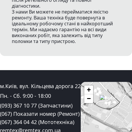
після ретельного огляду та повної
діагностики.
З нами Ви можете не перейматися якістю
ремонту. Ваша техніка буде повернута в
ідеальному робочому стані в найкоротший
термін. Ми надаємо гарантію на всі види
виконаних робіт, яка залежить від типу
поломки та типу пристрою.
Адреса:
м.Київ, вул. Кільцева дорога 22
+
Графік роботи:
Пн. - Сб.
9:00
-
18:00
−
Контактні номера телефону:
(093) 367 10 77
(Запчастини)
(067) Показати номер
(Ремонт)
(067) 364 04 42
(Мототехніка)
Електронна пошта:
remtex@remtex.com.ua