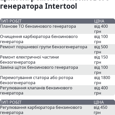
генератора Intertool
ТИП РОБІТ
ЦІНА
Планове ТО бензинового генератора
від 400
грн
Очищення карбюратора бензинового
від 100
генератора
грн
Ремонт поршневої групи бензогенератора
від 500
грн
Ремонт електричної частини
від 150
бензогенератора
грн
Заміна щіток бензинового генератора
від 100
грн
Перемотування статора або ротора
від 1800
бензогенератора
грн
Регулювання клапанів бензинового
від 400
генератора
грн
ТИП РОБІТ
ЦІНА
Регулювання карбюратора бензинового
від 450
генератора
грн