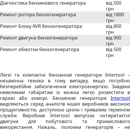
Діагностика бензинового генератора
від 500
грн
Ремонт ротора бензогенератора
від 1800
грн
Ремонт блоку AVR бензогенератора
від 800
грн
Ремонт двигуна бензогенератора
від 900
грн
Ремонт обмотки бензогенератора
від 500
грн
Легкі та компактні бензинові генератори Intertool –
незамінна техніка в тому випадку, якщо потрібно
безперебійне забезпечення електроенергією. Завдяки
невеликим габаритам їх можна легко розмістити в
гаражі або коморі. Бензинові генератори
Intertool
виділяються серед аналогів інших виробників високою
продуктивністю, доступною ціною і тривалим терміном
служби. Виробник Intertool випускає чотиритактні
двигуни для побутового та промислового
використання. Нажаль, поломки генераторів – не