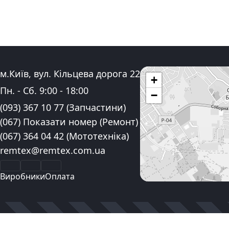
Адреса:
м.Київ, вул. Кільцева дорога 22
+
Графік роботи:
Пн. - Сб.
9:00
-
18:00
−
Контактні номера телефону:
(093) 367 10 77
(Запчастини)
(067) Показати номер
(Ремонт)
(067) 364 04 42
(Мототехніка)
Електронна пошта:
remtex@remtex.com.ua
Facebook
Instagram
YouTube
Виробники
Оплата