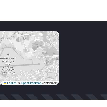
Leaflet
|
©
OpenStreetMap
contributors