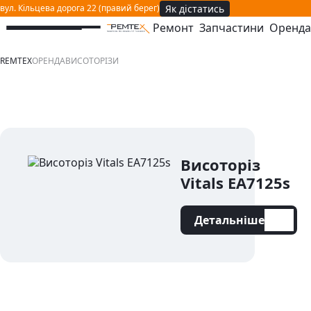
Як дістатись
вул. Кільцева дорога 22 (правий берег)
Ремонт
Запчастини
Оренда
відкрити або закрити навігаційне меню
REMTEX
ОРЕНДА
ВИСОТОРІЗИ
Висоторіз
Vitals EA7125s
Детальніше