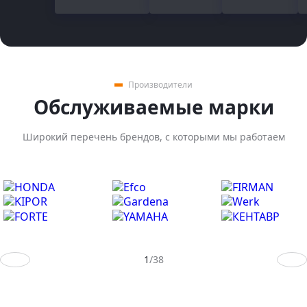
Производители
Обслуживаемые марки
Широкий перечень брендов, с которыми мы работаем
Предыдущий слайд
След
1
/
38