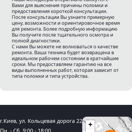
Вами для выяснения причины поломки и
предоставления короткой консультации.
После консультации Вы узнаете примерную
цену, возможности и ориентировочное время
для ремонта. Более подробную информацию
Вы получите после тщательного осмотра и
полной диагностики.
С нами Вы можете не волноваться о качестве
ремонта. Ваша техника будет возвращена в
идеальном рабочем состоянии в кратчайшие
сроки. Мы предоставляем гарантию на все
виды выполненных работ, которая зависит от
типа поломки и типа устройства.
Адрес:
г.Киев, ул. Кольцевая дорога 22
+
График работы:
Пн. - Сб.
9:00
-
18:00