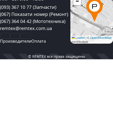
−
Контактные номера телефона:
(093) 367 10 77
(Запчасти)
(067) Показати номер
(Ремонт)
(067) 364 04 42
(Мототехника)
Электронная почта:
remtex@remtex.com.ua
Facebook
Instagram
YouTube
Leaflet
|
©
OpenStreetMap
Производители
Оплата
contributors
© REMTEX все права защищены