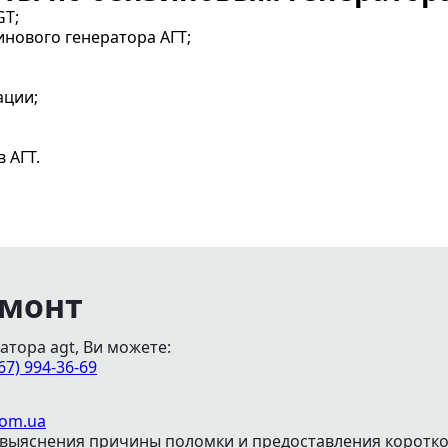
GT;
нового генератора АГТ;
ации;
 АГТ.
емонт
атора agt, Ви можете:
67) 994-36-69
com.ua
выяснения причины поломки и предоставления коротко