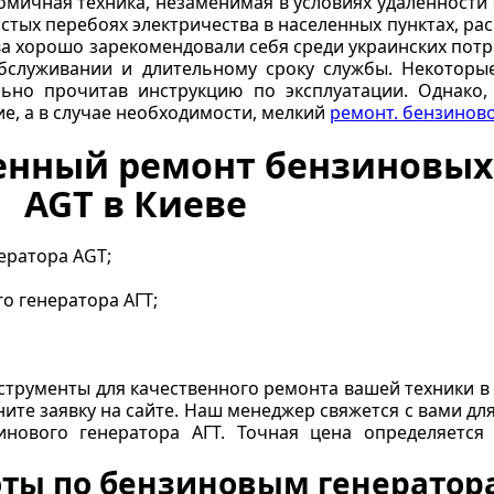
омичная техника, незаменимая в условиях удаленности
астых перебоях электричества в населенных пунктах, р
ва хорошо зарекомендовали себя среди украинских пот
обслуживании и длительному сроку службы. Некоторы
ьно прочитав инструкцию по эксплуатации. Однако, 
е, а в случае необходимости, мелкий
ремонт. бензинов
енный ремонт бензиновых
AGT в Киеве
ератора AGT;
о генератора АГТ;
струменты для качественного ремонта вашей техники в 
ните заявку на сайте. Наш менеджер свяжется с вами д
инового генератора АГТ. Точная цена определяется
ты по бензиновым генератора