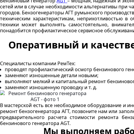
Бензиновый генератор
AGT
– мощная, надежная и экон
сетей или в случае необходимости альтернативы при ч
городов. Бензогенераторы АГТ румынского производст
техническим характеристикам, неприхотливостью в 
техники может выполнять самостоятельно, внимател
понадобится профилактическое сервисное обслуживани
Оперативный и качеств
Специалисты компании РемТех:
проводят профилактический осмотр бензинового ген
заменяют изношенные детали новыми;
выполняют мелкий и капитальный ремонт бензиновог
заменяют изношенную проводку и т. д.
В мастерской есть все необходимое оборудование и ин
ремонт бензогенератора АГТ, позвоните нам или запол
предварительного расчета стоимости ремонта бенз
бензинового генератора AGT.
Мы выполняем рабо