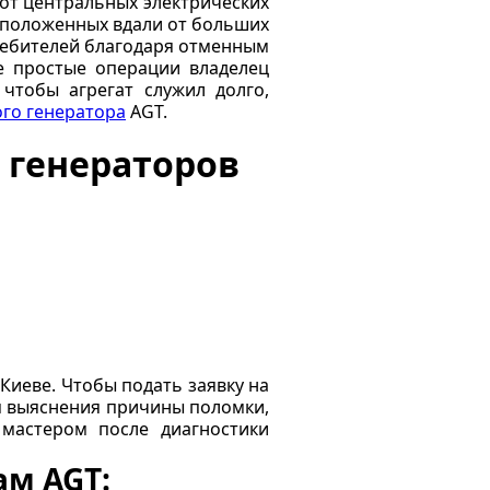
 от центральных электрических
асположенных вдали от больших
ребителей благодаря отменным
е простые операции владелец
чтобы агрегат служил долго,
ого генератора
AGT.
 генераторов
Киеве. Чтобы подать заявку на
ля выяснения причины поломки,
 мастером после диагностики
м AGT: