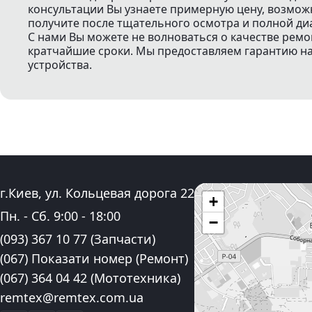
консультации Вы узнаете примерную цену, возмо
получите после тщательного осмотра и полной ди
С нами Вы можете не волноваться о качестве ремо
кратчайшие сроки. Мы предоставляем гарантию на 
устройства.
Адрес:
г.Киев, ул. Кольцевая дорога 22
+
График работы:
Пн. - Сб.
9:00
-
18:00
−
Контактные номера телефона:
(093) 367 10 77
(Запчасти)
(067) Показати номер
(Ремонт)
(067) 364 04 42
(Мототехника)
Электронная почта:
remtex@remtex.com.ua