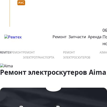
Язык сайта :
нтакты
УКР
РУС
0
П
Ремонт
Запчасти
Аренда
открыть или закрыть навигационное меню
ко
н
REMTEX
РЕМОНТ
РЕМОНТ
РЕМОНТ
AIMA
ЭЛЕКТРОТРАНСПОРТА
ЭЛЕКТРОСКУТЕРОВ
Ремонт электроскутеров Aima