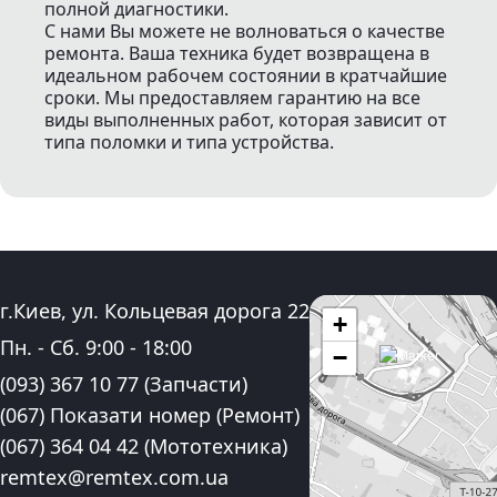
полной диагностики.
С нами Вы можете не волноваться о качестве
ремонта. Ваша техника будет возвращена в
идеальном рабочем состоянии в кратчайшие
сроки. Мы предоставляем гарантию на все
виды выполненных работ, которая зависит от
типа поломки и типа устройства.
Адрес:
г.Киев, ул. Кольцевая дорога 22
+
График работы:
Пн. - Сб.
9:00
-
18:00
−
Контактные номера телефона:
(093) 367 10 77
(Запчасти)
(067) Показати номер
(Ремонт)
(067) 364 04 42
(Мототехника)
Электронная почта:
remtex@remtex.com.ua