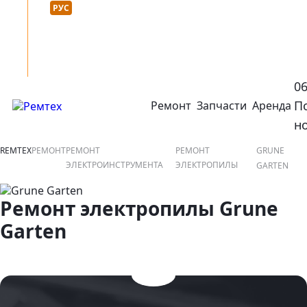
Язык сайта :
нтакты
УКР
РУС
0
П
Ремонт
Запчасти
Аренда
открыть или закрыть навигационное меню
ко
н
REMTEX
РЕМОНТ
РЕМОНТ
РЕМОНТ
GRUNE
ЭЛЕКТРОИНСТРУМЕНТА
ЭЛЕКТРОПИЛЫ
GARTEN
Ремонт электропилы Grune
Garten