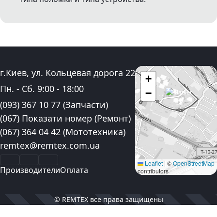
Адрес:
г.Киев, ул. Кольцевая дорога 22
+
График работы:
Пн. - Сб.
9:00
-
18:00
−
Контактные номера телефона:
(093) 367 10 77
(Запчасти)
(067) Показати номер
(Ремонт)
(067) 364 04 42
(Мототехника)
Электронная почта:
remtex@remtex.com.ua
Facebook
Instagram
YouTube
Leaflet
|
©
OpenStreetMap
Производители
Оплата
contributors
© REMTEX все права защищены