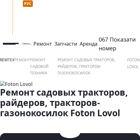
Язык сайта :
нтакты
УКР
РУС
067 Показати
Ремонт
Запчасти
Аренда
открыть или закрыть навигационное меню
контактный ном
номер
REMTEX
РЕМОНТ
РЕМОНТ
РЕМОНТ САДОВЫХ ТРАКТОРОВ,
FOTON
САДОВОЙ
РАЙДЕРОВ, ТРАКТОРОВ-
LOVOL
ТЕХНИКИ
ГАЗОНОКОСИЛОК
Ремонт садовых тракторов,
райдеров, тракторов-
газонокосилок Foton Lovol