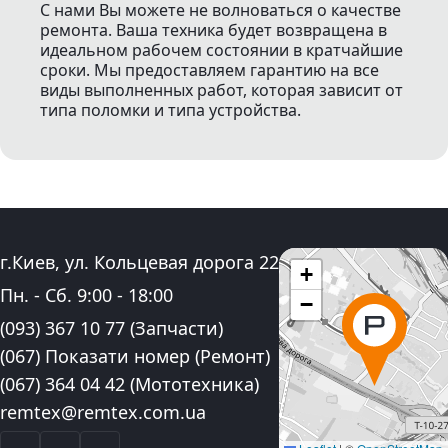
С нами Вы можете не волноваться о качестве
ремонта. Ваша техника будет возвращена в
идеальном рабочем состоянии в кратчайшие
сроки. Мы предоставляем гарантию на все
виды выполненных работ, которая зависит от
типа поломки и типа устройства.
Адрес:
г.Киев, ул. Кольцевая дорога 22
+
График работы:
Пн. - Сб.
9:00
-
18:00
−
Контактные номера телефона:
(093) 367 10 77
(Запчасти)
(067) Показати номер
(Ремонт)
(067) 364 04 42
(Мототехника)
Электронная почта:
remtex@remtex.com.ua
Facebook
Instagram
YouTube