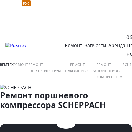
Язык сайта :
нтакты
УКР
РУС
0
П
Ремонт
Запчасти
Аренда
открыть или закрыть навигационное меню
ко
н
REMTEX
РЕМОНТ
РЕМОНТ
РЕМОНТ
РЕМОНТ
SCHE
ЭЛЕКТРОИНСТРУМЕНТА
КОМПРЕССОРА
ПОРШНЕВОГО
КОМПРЕССОРА
Ремонт поршневого
компрессора SCHEPPACH