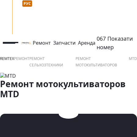
Язык сайта :
нтакты
УКР
РУС
067 Показати
Ремонт
Запчасти
Аренда
открыть или закрыть навигационное меню
контактный ном
номер
REMTEX
РЕМОНТ
РЕМОНТ
РЕМОНТ
MTD
СЕЛЬХОЗТЕХНИКИ
МОТОКУЛЬТИВАТОРОВ
Ремонт мотокультиваторов
MTD