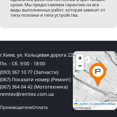
сроки. Мы предоставляем гарантию на все
виды выполненных работ, которая зависит от
типа поломки и типа устройства.
Адрес:
г.Киев, ул. Кольцевая дорога 22
+
График работы:
Пн. - Сб.
9:00
-
18:00
−
Контактные номера телефона:
(093) 367 10 77
(Запчасти)
(067) Показати номер
(Ремонт)
(067) 364 04 42
(Мототехника)
Электронная почта:
remtex@remtex.com.ua
Facebook
Instagram
YouTube
Leaflet
|
©
OpenStreetMap
Производители
Оплата
contributors