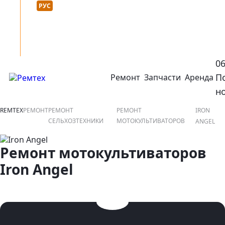
Язык сайта :
нтакты
УКР
РУС
0
П
Ремонт
Запчасти
Аренда
открыть или закрыть навигационное меню
ко
н
REMTEX
РЕМОНТ
РЕМОНТ
РЕМОНТ
IRON
СЕЛЬХОЗТЕХНИКИ
МОТОКУЛЬТИВАТОРОВ
ANGEL
Ремонт мотокультиваторов
Iron Angel