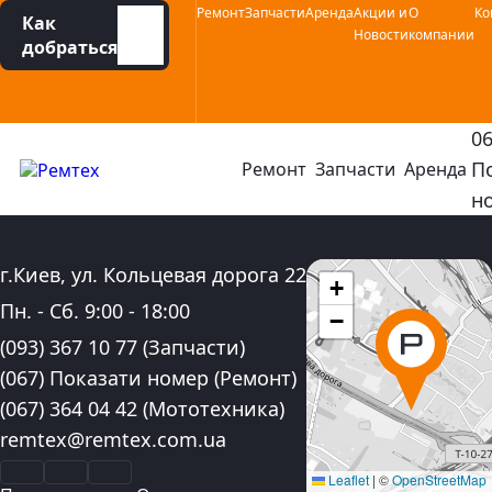
Социальные сети :
Навигационное меню :
Instagram
Facebook
YouTube
Ремонт
Запчасти
Аренда
Акции и
О
Ко
Как
Новости
компании
добраться
0
П
Ремонт
Запчасти
Аренда
открыть или закрыть навигационное меню
ко
н
Адрес:
г.Киев, ул. Кольцевая дорога 22
+
График работы:
Пн. - Сб.
9:00
-
18:00
−
Контактные номера телефона:
(093) 367 10 77
(Запчасти)
(067) Показати номер
(Ремонт)
(067) 364 04 42
(Мототехника)
Электронная почта:
remtex@remtex.com.ua
Facebook
Instagram
YouTube
Leaflet
|
©
OpenStreetMap