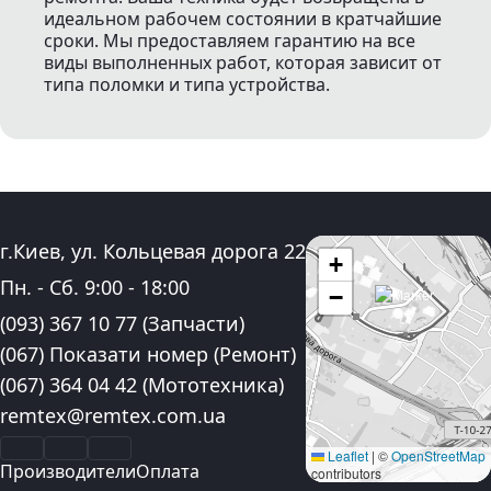
идеальном рабочем состоянии в кратчайшие
сроки. Мы предоставляем гарантию на все
виды выполненных работ, которая зависит от
типа поломки и типа устройства.
Адрес:
г.Киев, ул. Кольцевая дорога 22
+
График работы:
Пн. - Сб.
9:00
-
18:00
−
Контактные номера телефона:
(093) 367 10 77
(Запчасти)
(067) Показати номер
(Ремонт)
(067) 364 04 42
(Мототехника)
Электронная почта:
remtex@remtex.com.ua
Facebook
Instagram
YouTube
Leaflet
|
©
OpenStreetMap
Производители
Оплата
contributors