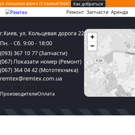
Как добраться
ул. Кольцевая дорога 22 (правый берег)
Ремонт
Запчасти
Аренда
открыть или закрыть навигационное меню
Адрес:
г.Киев, ул. Кольцевая дорога 22
+
График работы:
Пн. - Сб.
9:00
-
18:00
−
Контактные номера телефона:
(093) 367 10 77
(Запчасти)
(067) Показати номер
(Ремонт)
(067) 364 04 42
(Мототехника)
Электронная почта:
remtex@remtex.com.ua
Facebook
Instagram
YouTube
Производители
Оплата